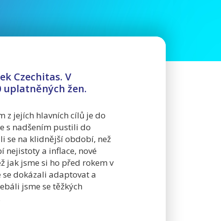
tek Czechitas. V
0 uplatněných žen.
z jejích hlavních cílů je do
se s nadšením pustili do
i se na klidnější období, než
nejistoty a inflace, nové
ž jak jsme si ho před rokem v
e se dokázali adaptovat a
ebáli jsme se těžkých
i.