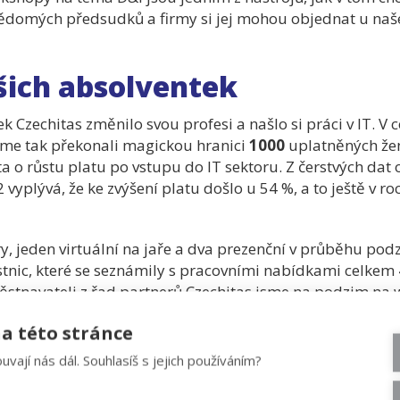
ědomých předsudků a firmy si jej mohou objednat u naš
šich absolventek
k Czechitas změnilo svou profesi a našlo si práci v IT. V
sme tak překonali magickou hranici
1000
uplatněných že
ta o růstu platu po vstupu do IT sektoru. Z čerstvých da
vyplývá, že ke zvýšení platu došlo u 54 %, a to ještě v roc
ry, jeden virtuální na jaře a dva prezenční v průběhu pod
stnic, které se seznámily s pracovními nabídkami celkem 
stnavateli z řad partnerů Czechitas jsme na podzim na w
nikl ve spolupráci s firmou Techloop z rodiny LMC a přin
a této stránce
ů Czechitas.
uvají nás dál. Souhlasíš s jejich používáním?