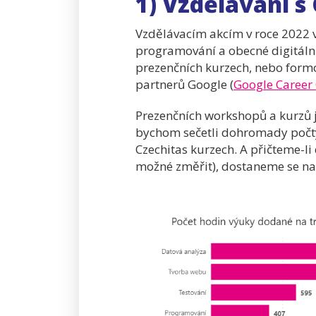
1) Vzdělávání s
Vzdělávacím akcím v roce 2022 v
programování a obecné digitální 
prezenčních kurzech, nebo form
partnerů Google (
Google Career 
Prezenčních workshopů a kurzů j
bychom sečetli dohromady počty
Czechitas kurzech. A přičteme-l
možné změřit), dostaneme se na 