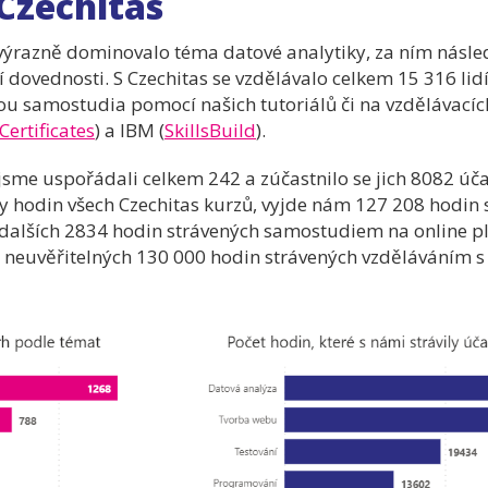
 Czechitas
ýrazně dominovalo téma datové analytiky, za ním násled
dovednosti. S Czechitas se vzdělávalo celkem 15 316 lidí
ou samostudia pomocí našich tutoriálů či na vzdělávacíc
Certificates
) a IBM (
SkillsBuild
).
sme uspořádali celkem 242 a zúčastnilo se jich 8082 úč
 hodin všech Czechitas kurzů, vyjde nám 127 208 hodin 
i dalších 2834 hodin strávených samostudiem na online p
neuvěřitelných 130 000 hodin strávených vzděláváním s 