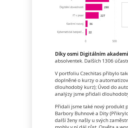
Díky osmi Digitálním akadem
absolventek. Dalších 1306 účast
V portfoliu Czechitas přibylo ta
doplněné o kurzy o automatizova
dlouhodobý kurz); Úvod do auto
analýzy jsme přidali dlouhodobý
Přidali jsme také nový produkt p
Barbory Buhnové a Dity (Přikryl
další ženy našly u svých zaměstna
mohly v ní dál růst. Osvěta a w