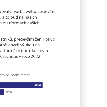
ovaly tvorba webu, testování,
, a to buď na našich
h platformách našich
astníků, především žen. Pokud
strávených výukou na
latformách (tam, kde bylo
Czechitas v roce 2022.