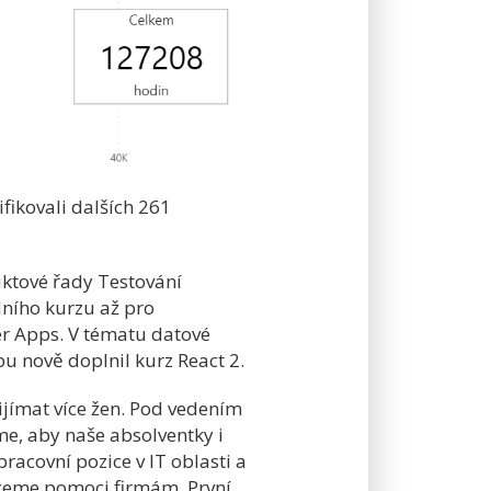
ifikovali dalších 261
uktové řady Testování
dního kurzu až pro
r Apps. V tématu datové
u nově doplnil kurz React 2.
ijímat více žen. Pod vedením
e, aby naše absolventky i
pracovní pozice v IT oblasti a
chceme pomoci firmám. První