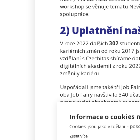
workshop se věnuje tématu Nev
spolupráce.
2) Uplatnění na
V roce 2022 dalších
302
studente
kariérních změn od roku 2017 j
vzdělání s Czechitas sbíráme da
digitálních akademií z roku 2022 
změnily kariéru.
Uspořádali jsme také tři Job Fai
oba Job Fairy navštívilo 340 úča
propojování absolventek se zamě
Czechitas Career Hub
. Portál vz
Informace o cookies n
juniorních volných pozic partner
Cookies jsou jako vzdělání – poso
Zjistit více