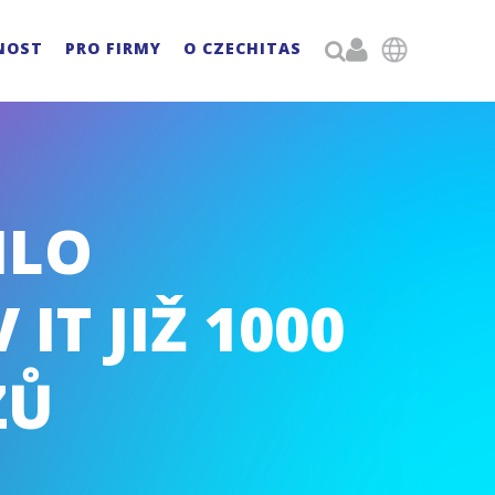

NOST
PRO FIRMY
O CZECHITAS

ILO
IT JIŽ 1000
ZŮ