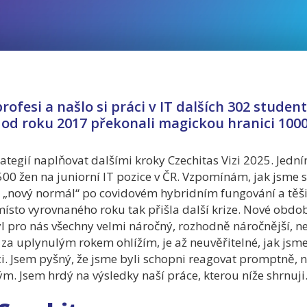
rofesi a našlo si práci v IT dalších 302 studen
od roku 2017 překonali magickou hranici 100
ategií naplňovat dalšími kroky Czechitas Vizi 2025. Jedním 
500 žen na juniorní IT pozice v ČR. Vzpomínám, jak jsme 
a „nový normál“ po covidovém hybridním fungování a těšil
sto vyrovnaného roku tak přišla další krize. Nové období 
l pro nás všechny velmi náročný, rozhodně náročnější, ne
 za uplynulým rokem ohlížím, je až neuvěřitelné, jak jsm
i. Jsem pyšný, že jsme byli schopni reagovat promptně, n
ým. Jsem hrdý na výsledky naší práce, kterou níže shrnuj