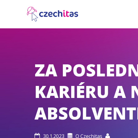
ZA POSLEDN
KARIÉRU A N
ABSOLVENT
30.1.2023
O Czechitas


