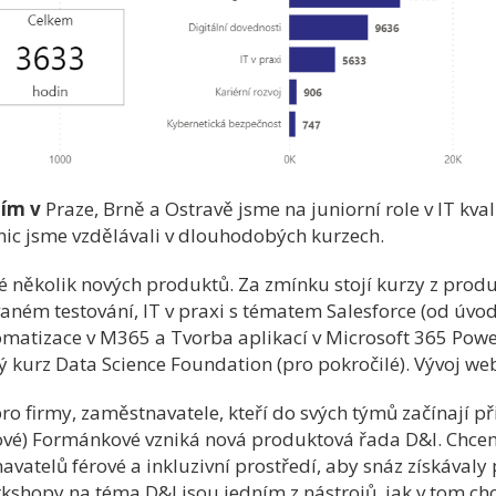
iím v
Praze, Brně a Ostravě jsme na juniorní role v IT kval
nic jsme vzdělávali v dlouhodobých kurzech.
ké několik nových produktů. Za zmínku stojí kurzy z prod
ném testování, IT v praxi s tématem Salesforce (od úvo
matizace v M365 a Tvorba aplikací v Microsoft 365 Powe
 kurz Data Science Foundation (pro pokročilé). Vývoj web
ro firmy, zaměstnavatele, kteří do svých týmů začínají př
ové) Formánkové vzniká nová produktová řada D&I. Chcem
vatelů férové a inkluzivní prostředí, aby snáz získávaly 
orkshopy na téma D&I jsou jedním z nástrojů, jak v tom 