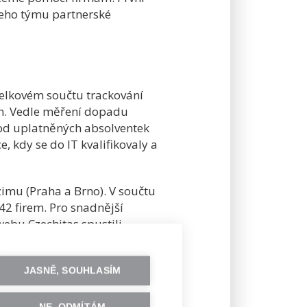
eho týmu partnerské
 celkovém součtu trackování
n. Vedle měření dopadu
t od uplatněných absolventek
e, kdy se do IT kvalifikovaly a
zimu (Praha a Brno). V součtu
42 firem. Pro snadnější
ebu Czechitas spustili
áší aktuální přehled vybraných
JASNĚ, SOUHLASÍM