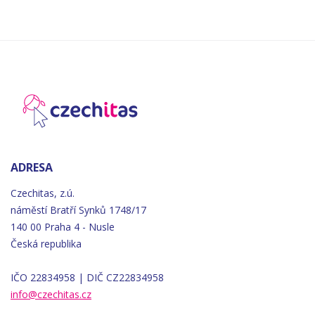
ADRESA
Czechitas, z.ú.
náměstí
Bratří
Synků 1748/17
140 00 Praha 4 - Nusle
Česká republika
IČO 22834958 | DIČ CZ22834958
info@czechitas.cz