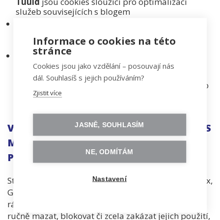
Tuuid
jsou cookies sloužící pro optimalizaci
služeb souvisejících s blogem
__utm*
slouží k mapování uživatelské aktivity na
webu, zdroje, použitého vyhledávače a velmi
Informace o cookies na této
hrubých geografických dat, odkud uživatel přišel
stránce
__jid, disqus_unique, G_ENABLED_IDPS
slouží k
zapamatování preferencí ohledně využívání
Cookies jsou jako vzdělání – posouvají nás
služby pro komentování blogových článků a k
dál. Souhlasíš s jejich používáním?
mapování uživatelské aktivity v souvislosti s touto
Zjistit více
službou
JASNĚ, SOUHLASÍM
VYUŽÍVÁNÍ NĚKTERÝCH DRUHŮ COOKIES
MŮŽEŠ NASTAVIT PŘÍMO VE SVÉM
NE, ODMÍTÁM
PROHLÍŽEČI
Standardní webové prohlížeče (Edge, Mozilla Firefox,
Nastavení
Google Chrome apod.) podporují správu cookies. V
rámci nastavení prohlížečů lze jednotlivé cookie
ručně mazat, blokovat či zcela zakázat jejich použití,