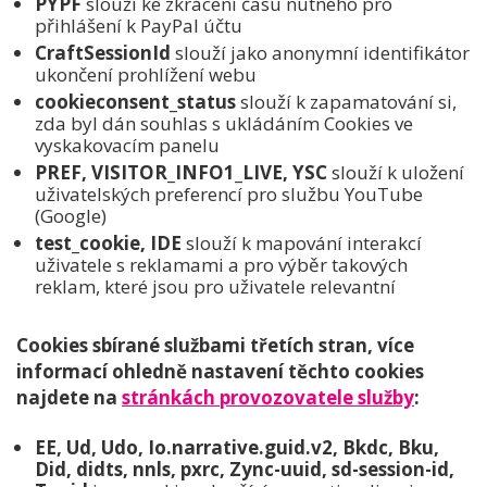
PYPF
slouží ke zkrácení času nutného pro
přihlášení k PayPal účtu
CraftSessionId
slouží jako anonymní identifikátor
ukončení prohlížení webu
cookieconsent_status
slouží k zapamatování si,
zda byl dán souhlas s ukládáním Cookies ve
vyskakovacím panelu
PREF, VISITOR_INFO1_LIVE, YSC
slouží k uložení
uživatelských preferencí pro službu YouTube
(Google)
test_cookie, IDE
slouží k mapování interakcí
uživatele s reklamami a pro výběr takových
reklam, které jsou pro uživatele relevantní
Cookies sbírané službami třetích stran, více
informací ohledně nastavení těchto cookies
najdete na
stránkách provozovatele služby
:
EE, Ud, Udo, Io.narrative.guid.v2, Bkdc, Bku,
Did, didts, nnls, pxrc, Zync-uuid, sd-session-id,