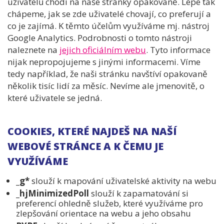
uživatelů chodí na naše stránky opakovaně. Lépe tak
chápeme, jak se zde uživatelé chovají, co preferují a
co je zajímá. K těmto účelům využíváme mj. nástroj
Google Analytics. Podrobnosti o tomto nástroji
naleznete na
jejich oficiálním webu
. Tyto informace
nijak nepropojujeme s jinými informacemi. Víme
tedy například, že naši stránku navštíví opakovaně
několik tisíc lidí za měsíc. Nevíme ale jmenovitě, o
které uživatele se jedná.
COOKIES, KTERÉ NAJDEŠ NA NAŠÍ
WEBOVÉ STRÁNCE A K ČEMU JE
VYUŽÍVÁME
_g*
slouží k mapování uživatelské aktivity na webu
_hjMinimizedPoll
slouží k zapamatování si
preferencí ohledně služeb, které využíváme pro
zlepšování orientace na webu a jeho obsahu