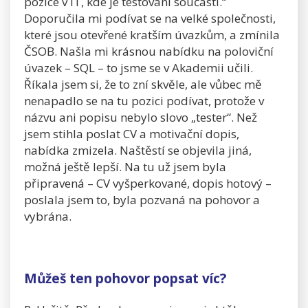
pozice v IT, kde je testování součástí.“
Doporučila mi podívat se na velké společnosti,
které jsou otevřené kratším úvazkům, a zmínila
ČSOB. Našla mi krásnou nabídku na poloviční
úvazek – SQL – to jsme se v Akademii učili.
Říkala jsem si, že to zní skvěle, ale vůbec mě
nenapadlo se na tu pozici podívat, protože v
názvu ani popisu nebylo slovo „tester“. Než
jsem stihla poslat CV a motivační dopis,
nabídka zmizela. Naštěstí se objevila jiná,
možná ještě lepší. Na tu už jsem byla
připravená – CV vyšperkované, dopis hotový –
poslala jsem to, byla pozvaná na pohovor a
vybrána.
Můžeš ten pohovor popsat víc?