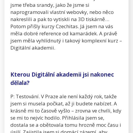
jsme třeba srandy, jako že jsme si
naprogramovali vlastní webovky, nebo něco
nakreslili a pak to vytiskli na 3D tiskárně…
Potom přišly kurzy Czechitas. Já jsem na vás
měla dobré reference od kamarádek. A právě
jsem měla vyhlídnutý i takový komplexní kurz –
Digitální akademii.
Kterou Digitální akademii jsi nakonec
dělala?
P: Testování. V Praze ale není každý rok, takže
jsem si musela počkat, až ji budete nabízet. A
krásně mi to časově vyšlo – zrovna ve chvíli, kdy
se mi to nejvíc hodilo. Přihlásila jsem se,
dostala se a obětovala tomu hrozně moc času i
úsilí. Zajistila jsem si domácí zázemí, aby