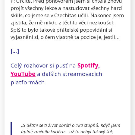
P: Určitě. Před pohovorem jsem si chtěla znovu
projít všechny lekce a nastudovat všechny hard
skills, co jsme se v Czechitas učili. Nakonec jsem
zjistila, že mě nikdo z těchto věcí nezkoušel.
Spíš to bylo takové přátelské popovídání si,
vyjasnění si, o čem vlastně ta pozice je, jestli…
[...]
Celý rozhovor si pusť na
Spotify
,
YouTube
a dalších streamovacích
platformách.
„S dětmi se ti život obrátí o 180 stupňů. Když jsem
úplně změnila kariéru – už to nebyl takový šok,