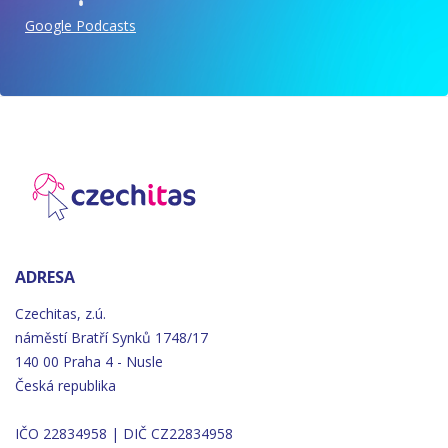
Google Podcasts
ADRESA
Czechitas, z.ú.
náměstí
Bratří
Synků 1748/17
140 00 Praha 4 - Nusle
Česká republika
IČO 22834958 | DIČ CZ22834958