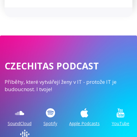
CZECHITAS PODCAST
Příběhy, které vytvářejí ženy v IT - protože IT je
budoucnost. I tvoje!
SoundCloud
Spotify
Apple Podcasts
YouTube