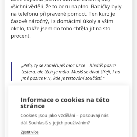
všichni věděli, že to beru naplno. Babičky byly
na telefonu připravené pomoct. Ten kurz je
časově náročný, i s domácími úkoly a vším
okolo, takže jsem do toho chtěla jít na sto
procent.
„Peťo, ty se zaměřuješ moc úzce – hledáš pozici
testera, ale těch je málo. Musíš se dívat šířeji, i na
jiné pozice v IT, kde je testování součástí.“
Informace o cookies na této
stránce
A důvody, proč ses nechtěla vrátit do
Cookies jsou jako vzdělání – posouvají nás
původní práce, bys mohla popsat?
dál. Souhlasíš s jejich používáním?
P: Určitě. Přestěhovala jsem se mimo Prahu,
Zjistit více