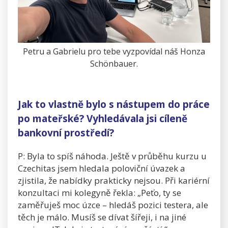
Petru a Gabrielu pro tebe vyzpovídal náš Honza
Schönbauer.
Jak to vlastně bylo s nástupem do práce
po mateřské? Vyhledávala jsi cíleně
bankovní prostředí?
P: Byla to spíš náhoda. Ještě v průběhu kurzu u
Czechitas jsem hledala poloviční úvazek a
zjistila, že nabídky prakticky nejsou. Při kariérní
konzultaci mi kolegyně řekla: „Peťo, ty se
zaměřuješ moc úzce – hledáš pozici testera, ale
těch je málo. Musíš se dívat šířeji, i na jiné