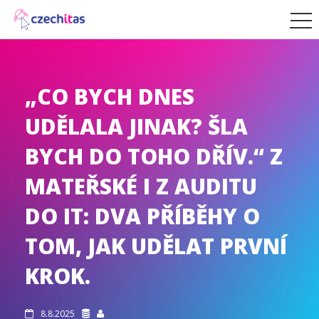
„CO BYCH DNES
UDĚLALA JINAK? ŠLA
BYCH DO TOHO DŘÍV.“ Z
MATEŘSKÉ I Z AUDITU
DO IT: DVA PŘÍBĚHY O
TOM, JAK UDĚLAT PRVNÍ
KROK.
8.8.2025


