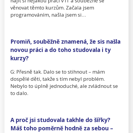
najít si nějakou práci v IT a souběžně se
věnovat těmto kurzům. Začala jsem
programováním, našla jsem si…
Promiň, souběžně znamená, že sis našla
novou práci a do toho studovala i ty
kurzy?
G: Přesně tak. Dalo se to stihnout – mám
dospělé děti, takže s tím nebyl problém.
Nebylo to úplně jednoduché, ale zvládnout se
to dalo.
A proč jsi studovala takhle do šířky?
Máš toho poměrně hodně za sebou –