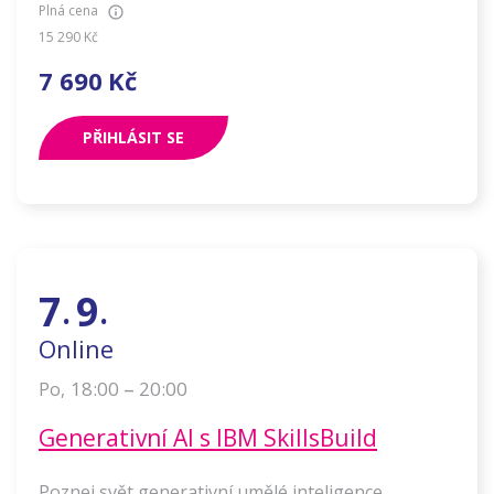
Plná cena
15 290
Kč
7 690
Kč
PŘIHLÁSIT SE
7
9
.
.
Online
–
18:00
20:00
Po
,
Generativní AI s IBM SkillsBuild
Poznej svět generativní umělé inteligence