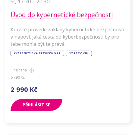
–
17:30
20:30
St
,
Úvod do kybernetické bezpečnosti
Kurz tě provede základy kybernetické bezpečnosti
a napoví, jaká cesta do kyberbezpečnosti by pro
tebe mohla být ta pravá.
KYBERNETICKÁ BEZPEČNOST
STARTOVNÍ
Plná cena
6 790
Kč
2 990
Kč
PŘIHLÁSIT SE