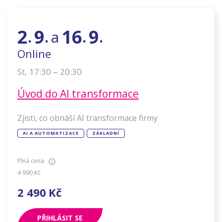
2
9
16
9
a
.
.
.
.
Online
–
17:30
20:30
St
,
Úvod do AI transformace
Zjisti, co obnáší AI transformace firmy
AI A AUTOMATIZACE
ZÁKLADNÍ
Plná cena
4 990
Kč
2 490
Kč
PŘIHLÁSIT SE