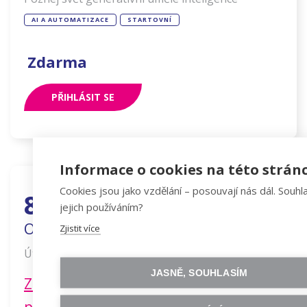
AI A AUTOMATIZACE
STARTOVNÍ
Zdarma
PŘIHLÁSIT SE
Informace o cookies na této strán
Cookies jsou jako vzdělání – posouvají nás dál. Souhla
8
9
.
.
jejich používáním?
Online
Zjistit více
–
18:00
20:00
Út
,
JASNĚ, SOUHLASÍM
Z expertky manažerkou: Jak si vytvořit