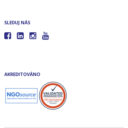
SLEDUJ NÁS




AKREDITOVÁNO