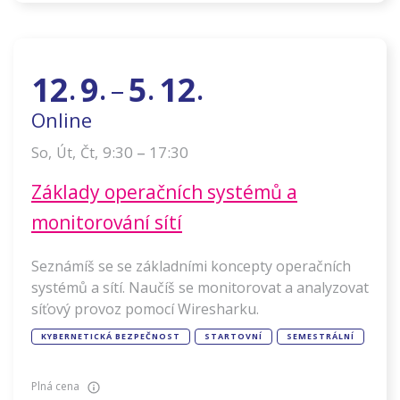
12
9
5
12
–
.
.
.
.
Online
–
9:30
17:30
So
,
Út
,
Čt
,
Základy operačních systémů a
monitorování sítí
Seznámíš se se základními koncepty operačních
systémů a sítí. Naučíš se monitorovat a analyzovat
síťový provoz pomocí Wiresharku.
KYBERNETICKÁ BEZPEČNOST
STARTOVNÍ
SEMESTRÁLNÍ
Plná cena