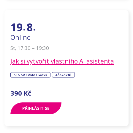
19
8
.
.
Online
–
17:30
19:30
St
,
Jak si vytvořit vlastního AI asistenta
AI A AUTOMATIZACE
ZÁKLADNÍ
390
Kč
PŘIHLÁSIT SE