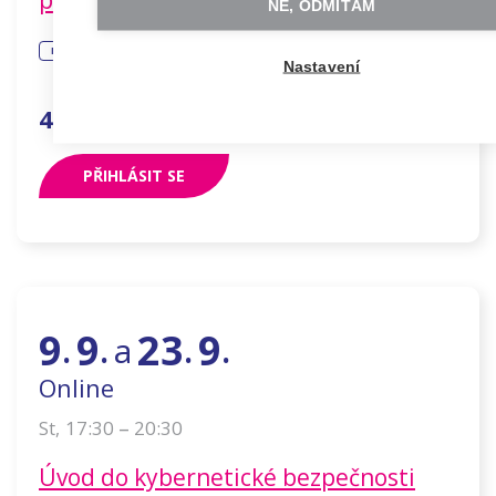
prostor na leadership
NE, ODMÍTÁM
PROFESNÍ A OSOBNÍ ROZVOJ
ZÁKLADNÍ
Nastavení
490
Kč
PŘIHLÁSIT SE
9
9
23
9
a
.
.
.
.
Online
–
17:30
20:30
St
,
Úvod do kybernetické bezpečnosti