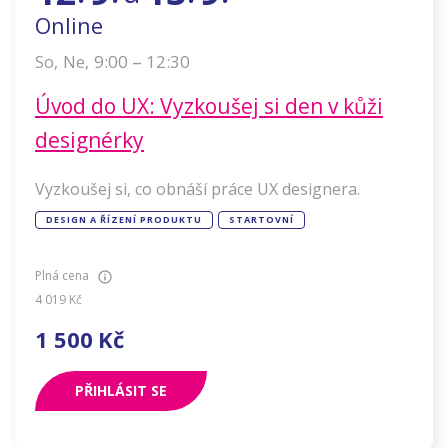
Online
–
9:00
12:30
So
,
Ne
,
Úvod do UX: Vyzkoušej si den v kůži
designérky
Vyzkoušej si, co obnáší práce UX designera.
DESIGN A ŘÍZENÍ PRODUKTU
STARTOVNÍ
Plná cena
4 019
Kč
1 500
Kč
PŘIHLÁSIT SE