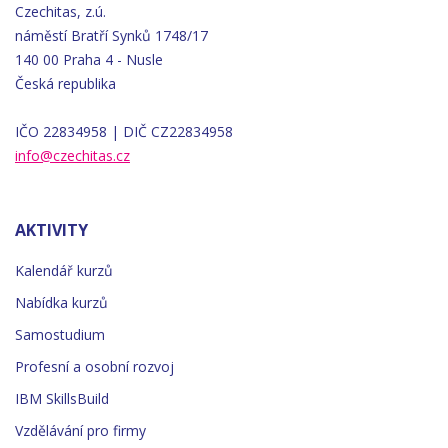
Czechitas, z.ú.
náměstí
Bratří
Synků 1748/17
140 00 Praha 4 - Nusle
Česká republika
IČO 22834958 | DIČ CZ22834958
info@czechitas.cz
AKTIVITY
Kalendář kurzů
Nabídka kurzů
Samostudium
Profesní a osobní rozvoj
IBM SkillsBuild
Vzdělávání pro firmy