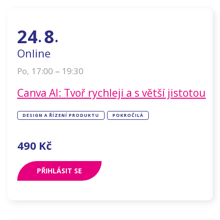
24
8
.
.
Online
–
17:00
19:30
Po
,
Canva AI: Tvoř rychleji a s větší jistotou
DESIGN A ŘÍZENÍ PRODUKTU
POKROČILÁ
490
Kč
PŘIHLÁSIT SE