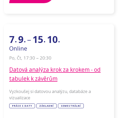
7
9
15
10
–
.
.
.
.
Online
–
17:30
20:30
Po
,
Čt
,
Datová analýza krok za krokem - od
tabulek k závěrům
Vyzkoušej si datovou analýzu, databáze a
vizualizace
PRÁCE S DATY
ZÁKLADNÍ
SEMESTRÁLNÍ