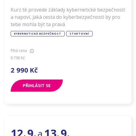
Kurz tě provede základy kybernetické bezpečnosti
a napoví, jaká cesta do kyberbezpečnosti by pro
tebe mohla být ta pravá.
KYBERNETICKÁ BEZPEČNOST
STARTOVNÍ
Plná cena
6 790
Kč
2 990
Kč
PŘIHLÁSIT SE
12
9
13
9
a
.
.
.
.