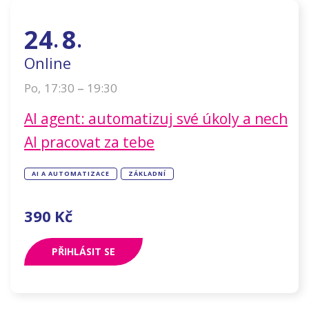
24
8
.
.
Online
–
17:30
19:30
Po
,
AI agent: automatizuj své úkoly a nech
AI pracovat za tebe
AI A AUTOMATIZACE
ZÁKLADNÍ
390
Kč
PŘIHLÁSIT SE