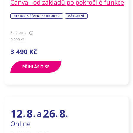
Canva - od základů po pokročilé funkce
DESIGN A ŘÍZENÍ PRODUKTU
ZÁKLADNÍ
Plná cena
9 990
Kč
3 490
Kč
PŘIHLÁSIT SE
12
8
26
8
a
.
.
.
.
Online