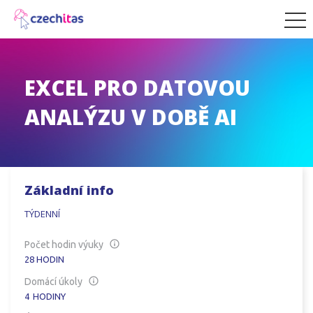
EXCEL PRO DATOVOU
ANALÝZU V DOBĚ AI
Základní info
TÝDENNÍ
Počet hodin výuky
28
HODIN
Domácí úkoly
4
HODINY