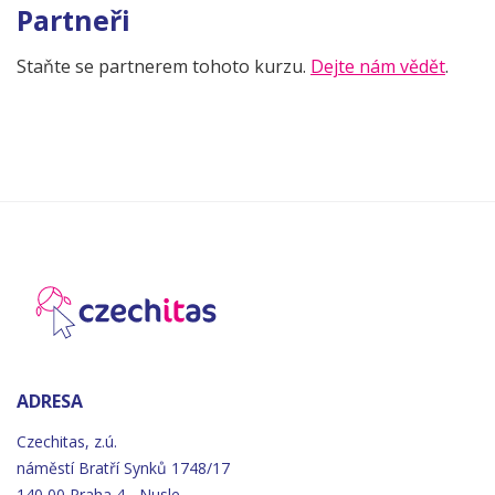
Partneři
Staňte se partnerem tohoto kurzu.
Dejte nám vědět
.
ADRESA
Czechitas, z.ú.
náměstí
Bratří
Synků 1748/17
140 00 Praha 4 - Nusle