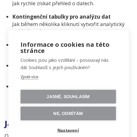
Jak
rychle
získat
přehled
o
datech.
Kontingenční
tabulky
pro
analýzu
dat
Jak
během
několika
kliknutí
vytvořit
analytický
pohled
na
data.
Informace o cookies na této
Vizualizace
dat
v
Excelu
stránce
Tvorba
grafů
a
prezentace
výsledků
analýzy.
Cookies jsou jako vzdělání – posouvají nás
Příprava
a
čištění
dat
pro
analýzu
dál. Souhlasíš s jejich používáním?
Import
dat (
např. .
csv)
a
úprava
datasetů.
Zjistit více
AI
jako
pomocník
při
práci
s
Excelem
Jak
využít
AI
při
tvorbě
vzorců,
vysvětlení
funkcí
JASNĚ, SOUHLASÍM
nebo
interpretaci
dat.
NE, ODMÍTÁM
Jak kurz zakončíš
Nastavení
Obdržíš certifikát, pokud: