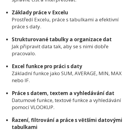
Základy
práce
v
Excelu
Prostředí
Excelu,
práce
s
tabulkami
a
efektivní
práce
s
daty.
Strukturované
tabulky
a
organizace
dat
Jak
připravit
data
tak,
aby
se
s
nimi
dobře
pracovalo.
Excel
funkce
pro
práci
s
daty
Základní
funkce
jako
SUM,
AVERAGE,
MIN,
MAX
nebo
IF.
Práce
s
datem,
textem
a
vyhledávání
dat
Datumové
funkce,
textové
funkce
a
vyhledávání
pomocí
VLOOKUP.
Řazení,
filtrování
a
práce
s
většími
datovými
tabulkami