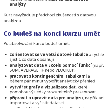
analýzy
Kurz nevyžaduje předchozí zkušenosti s datovou
analýzou.
Co budeš na konci kurzu umět
Po
absolvování
kurzu
budeš
umět:
zorientovat
se
ve
větší
datové
tabulce
a
rychle
zjistit,
co
data
obsahují
analyzovat
data
v
Excelu
pomocí
funkcí
(
např.
SUM,
AVERAGE,
IF
nebo
VLOOKUP)
pracovat
s
kontingenčními
tabulkami
a
během
pár
minut
vytvořit
analytický
přehled
vytvářet
grafy
a
vizualizace
dat
,
které
pomohou
výsledky
srozumitelně
prezentovat
připravit
a
upravit
data
pro
analýzu
,
například
importovat
a
vyčistit
dataset