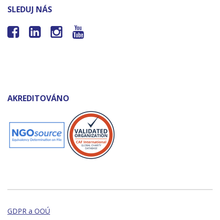
SLEDUJ NÁS




AKREDITOVÁNO
GDPR a OOÚ