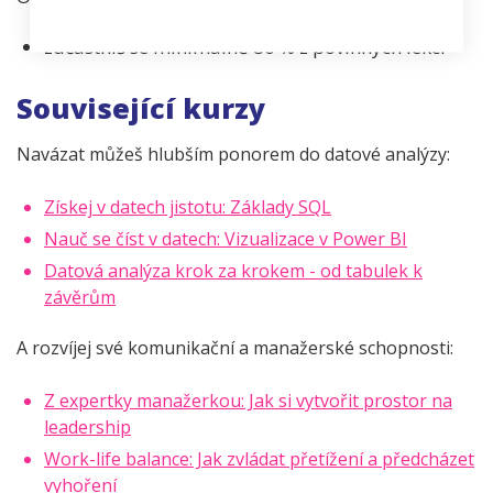
zúčastníš se minimálně 80 % z povinných lekcí
Související kurzy
Navázat můžeš hlubším ponorem do datové analýzy:
Získej v datech jistotu: Základy SQL
Nauč se číst v datech: Vizualizace v Power BI
Datová analýza krok za krokem - od tabulek k
závěrům
A rozvíjej své komunikační a manažerské schopnosti:
Z expertky manažerkou: Jak si vytvořit prostor na
leadership
Work-life balance: Jak zvládat přetížení a předcházet
vyhoření