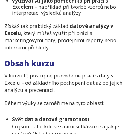
využívat
AI
jako
pomocníka
při
práci
s
Excelem
–
například
při
tvorbě
vzorců
nebo
interpretaci
výsledků
analýzy
Získáš
tak
praktický
základ
datové
analýzy
v
Excelu
,
který
můžeš
využít
při
práci
s
marketingovými
daty,
prodejními
reporty
nebo
interními
přehledy.
Obsah kurzu
V
kurzu
tě
postupně
provedeme
prací
s
daty
v
Excelu –
od
základního
pochopení
dat
až
po
jejich
analýzu
a
prezentaci.
Během
výuky
se
zaměříme
na
tyto
oblasti:
Svět
dat
a
datová
gramotnost
Co
jsou
data,
kde
se
s
nimi
setkáváme
a
jak
je
správně
číst
a
interpretovat.