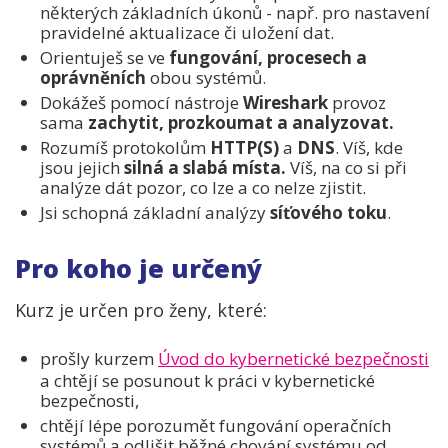
některých základních úkonů - např. pro nastavení
pravidelné aktualizace či uložení dat.
Orientuješ se ve
fungování, procesech a
oprávněních
obou systémů.
Dokážeš pomocí nástroje
Wireshark
provoz
sama
zachytit, prozkoumat a analyzovat.
Rozumíš protokolům
HTTP(S)
a
DNS
. Víš, kde
jsou jejich
silná a slabá místa.
Víš, na co si při
analýze dát pozor, co lze a co nelze zjistit.
Jsi schopná základní analýzy
síťového toku
.
Pro koho je určený
Kurz je určen pro ženy, které:
prošly kurzem
Úvod do kybernetické bezpečnosti
a chtějí se posunout k práci v kybernetické
bezpečnosti,
chtějí lépe porozumět fungování operačních
systémů a odlišit běžné chování systému od