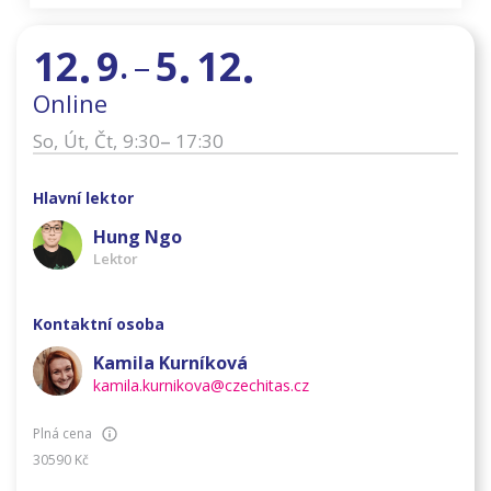
.
.
.
12
9
5
12
–
.
Online
–
So
,
Út
,
Čt
,
9:30
17:30
Hlavní lektor
Hung Ngo
Lektor
Kontaktní osoba
Kamila Kurníková
kamila.kurnikova@czechitas.cz
Plná cena
30590
Kč