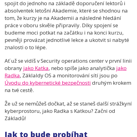
spojit do jednoho na základě doporučení lektorů i
absolventek letošní Akademie, které se shodnou na
tom, že kurzy je na Akademii a následné hledání
práce v oboru skvěle připravily. Díky spojení se
budeme moci potkat na začátku i na konci kurzu,
pevněji provázat jednotlivé lekce a ukotvit si nabyté
znalosti o to lépe.
Ať už se vidíš v Security operations center v první linii
obrany
jako Katka
, nebo spíše jako analytička
jako
Radka
, Záklaldy OS a monitorování sítí jsou po
Úvodu do kybernetické bezpečnosti
druhým krokem
na tvé cestě.
Že už se nemůžeš dočkat, až se staneš další strážkyní
kyberprostoru, jako Radka s Katkou? Začni od
Základů!
Jak to bude probíhat