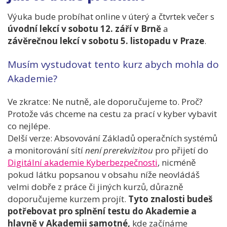
Výuka bude probíhat online v úterý a čtvrtek večer s
úvodní lekcí v sobotu 12. září v Brně
a
závěrečnou lekcí v sobotu 5. listopadu v Praze
.
Musím vystudovat tento kurz abych mohla do
Akademie?
Ve zkratce: Ne nutně, ale doporučujeme to. Proč?
Protože vás chceme na cestu za prací v kyber vybavit
co nejlépe.
Delší verze: Absovování Základů operačních systémů
a monitorování sítí
není prerekvizitou
pro přijetí do
Digitální akademie Kyberbezpečnosti
, nicméně
pokud látku popsanou v obsahu níže neovládáš
velmi dobře z práce či jiných kurzů, důrazně
doporučujeme kurzem projít.
Tyto znalosti budeš
potřebovat pro splnění testu do Akademie a
hlavně v Akademii samotné,
kde začínáme