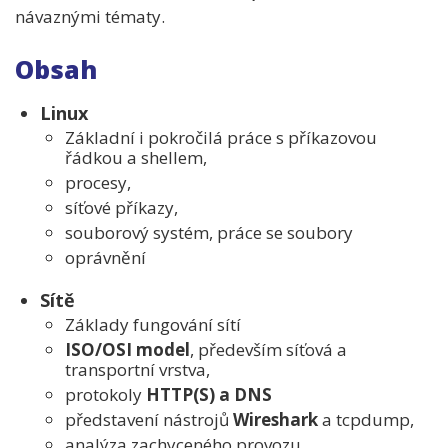
návaznými tématy.
Obsah
Linux
Základní i pokročilá práce s příkazovou
řádkou a shellem,
procesy,
síťové příkazy,
souborový systém, práce se soubory
oprávnění
Sítě
Základy fungování sítí
ISO/OSI model
, především síťová a
transportní vrstva,
protokoly
HTTP(S) a DNS
představení nástrojů
Wireshark
a tcpdump,
analýza zachyceného provozu,