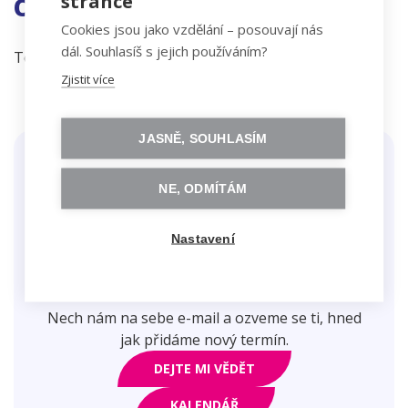
stránce
OTEVŘENÉ TERMÍNY
Cookies jsou jako vzdělání – posouvají nás
dál. Souhlasíš s jejich používáním?
Teď zrovna pro tebe žádný vhodný termín nemáme.
Zjistit více
JASNĚ, SOUHLASÍM
NE, ODMÍTÁM
Nastavení
Nechceš tenhle kurz minout?
Nech nám na sebe e-mail a ozveme se ti, hned
jak přidáme nový termín.
DEJTE MI VĚDĚT
KALENDÁŘ