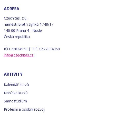
ADRESA
Czechitas, z.ú.
náměstí
Bratří
Synků 1748/17
140 00 Praha 4 - Nusle
Česká republika
IČO 22834958 | DIČ CZ22834958
info@czechitas.cz
AKTIVITY
Kalendář kurzů
Nabídka kurzů
Samostudium
Profesní a osobní rozvoj