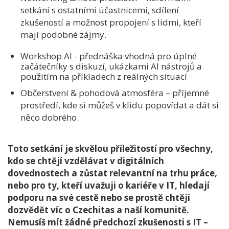
setkání s ostatními účastnicemi, sdílení
zkušeností a možnost propojení s lidmi, kteří
mají podobné zájmy.
Workshop AI - přednáška vhodná pro úplné
začátečníky s diskuzí, ukázkami AI nástrojů a
použitím na příkladech z reálných situací
Občerstvení & pohodová atmosféra – příjemné
prostředí, kde si můžeš v klidu popovídat a dát si
něco dobrého.
Toto setkání je skvělou příležitostí pro všechny,
kdo se chtějí vzdělávat v digitálních
dovednostech a zůstat relevantní na trhu práce,
nebo pro ty, kteří uvažuji o kariéře v IT, hledají
podporu na své cestě nebo se prostě chtějí
dozvědět víc o Czechitas a naší komunitě.
Nemusíš mít žádné předchozí zkušenosti s IT –