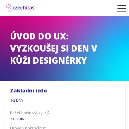
ÚVOD DO UX:
VYZKOUŠEJ SI DEN V
KŮŽI DESIGNÉRKY
Základní info
1-2 DNY
Počet hodin výuky
7
HODIN
Úroveň pokročilosti