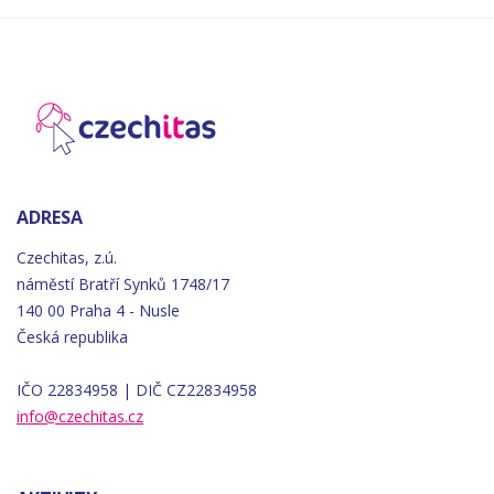
ADRESA
Czechitas, z.ú.
náměstí
Bratří
Synků 1748/17
140 00 Praha 4 - Nusle
Česká republika
IČO 22834958 | DIČ CZ22834958
info@czechitas.cz