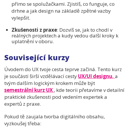
přímo se spolužačkami. Zjistíš, co funguje, co
drhne a jak design na základě zpětné vazby
vylepšit.
Zkušenosti z praxe
: Dozvíš se, jak to chodí v
reálných projektech a kudy vedou další kroky k
uplatnění v oboru.
Související kurzy
Úvodem do UX tvoje cesta teprve začíná. Tento kurz
je součástí širší vzdělávací cesty
UX/UI
designu,
a
tvým dalším logickým krokem může být
semestrální kurz UX
, kde teorii přetavíme v detailní
praktické zkušenosti pod vedením expertek a
expertů z praxe.
Pokud tě zaujala tvorba digitálního obsahu,
vyzkoušej třeba: