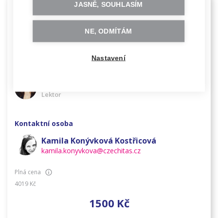
.
.
.
12
9
13
9
a
.
JASNĚ, SOUHLASÍM
Online
NE, ODMÍTÁM
–
So
,
Ne
,
9:00
12:30
Nastavení
Hlavní lektor
Michaela Horníková
Lektor
Kontaktní osoba
Kamila Konývková Kostřicová
kamila.konyvkova@czechitas.cz
Plná cena
4019
Kč
1500
Kč