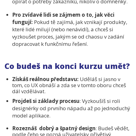
opírat o potřeby zákazníků, nikoliv o domněnky.
Pro zvídavé lidi se zájmem o to, jak věci
fungují:
Pokud tě zajímá, jak vznikají produkty,
které lidé milují (nebo nenávidí), a chceš si
vyzkoušet proces, jakým se od chaosu v zadání
dopracovat k funkčnímu řešení.
Co budeš na konci kurzu umět?
Získáš reálnou představu:
Uděláš si jasno v
tom, co UX obnáší a zda se v tomto oboru chceš
dál vzdělávat.
Projdeš si základy procesu
: Vyzkoušíš si roli
designérky od prvního nápadu až po jednoduchý
model aplikace.
Rozeznáš dobrý a špatný design
: Budeš vědět,
podle čeho se pozná uživatelsky přívětivý