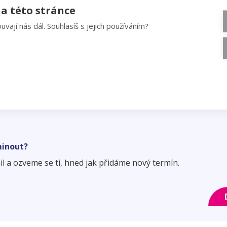
a této stránce
ktor
Kontaktní osoba
uvají nás dál. Souhlasíš s jejich používáním?
ichal Kučera
Kamila Konývková 
ektor
kamila.konyvkova@czec
minout?
 a ozveme se ti, hned jak přidáme nový termín.