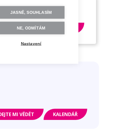
Zdarma
JASNĚ, SOUHLASÍM
Kostřicová
PŘIHLÁSIT SE
hitas.cz
NE, ODMÍTÁM
Nastavení
DEJTE MI VĚDĚT
KALENDÁŘ