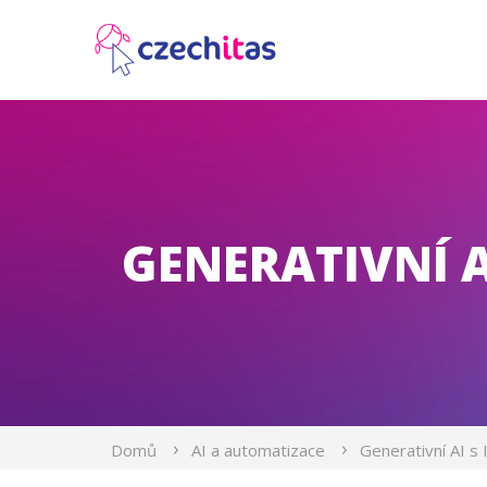
GENERATIVNÍ A
›
›
Domů
AI a automatizace
Generativní AI s 