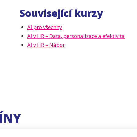
Související kurzy
AI pro všechny
AI v HR – Data, personalizace a efektivita
AI v HR – Nábor
ÍNY