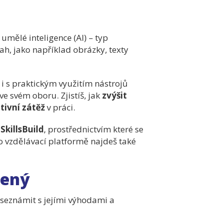
 umělé inteligence (AI) – typ
ah, jako například obrázky, texty
 i s praktickým využitím
nástrojů
ve svém oboru. Zjistíš, jak
zvýšit
ativní zátěž
v práci.
SkillsBuild
, prostřednictvím které se
o vzdělávací platformě najdeš také
čený
í seznámit s jejími výhodami a