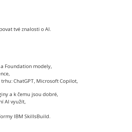
ovat tvé znalosti o AI.
g a Foundation modely,
ence,
 trhu: ChatGPT, Microsoft Copilot,
iny a k čemu jsou dobré,
í AI využít,
formy IBM SkillsBuild.