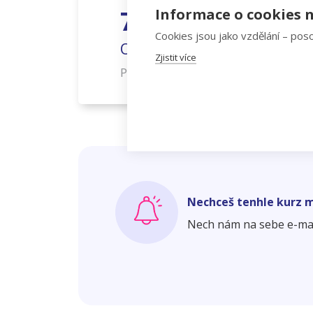
7
9
Informace o cookies n
.
.
Hlavní le
Cookies jsou jako vzdělání – poso
Online
M
Zjistit více
L
–
Po
,
18:00
20:00
Nechceš tenhle kurz 
Nech nám na sebe e-mail