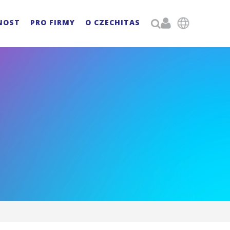

NOST
PRO FIRMY
O CZECHITAS
