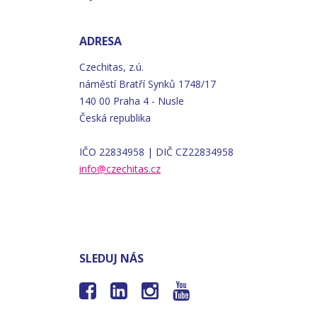
ADRESA
Czechitas, z.ú.
náměstí
Bratří
Synků 1748/17
140 00 Praha 4 - Nusle
Česká republika
IČO 22834958 | DIČ CZ22834958
info@czechitas.cz
SLEDUJ NÁS



