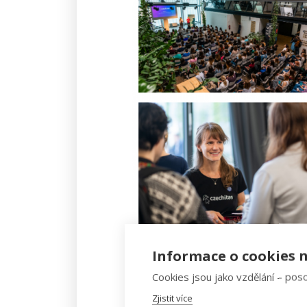
Informace o cookies n
V květnu jsme pacháli dobro. V 
kurz. A tak jsme 22. května 2019
Cookies jsou jako vzdělání – poso
programy, informace o počasí, o
Zjistit více