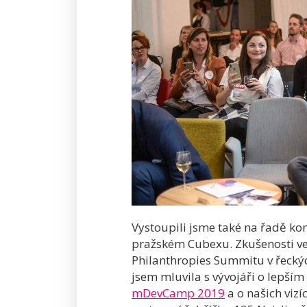
Vystoupili jsme také na řadě ko
pražském Cubexu. Zkušenosti v
Philanthropies Summitu v řeckých
jsem mluvila s vývojáři o lepším
mDevCamp 2019
a o našich vizí