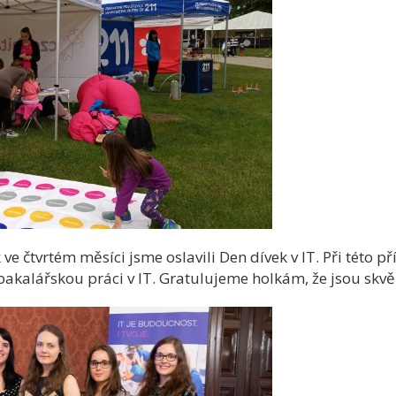
 ve čtvrtém měsíci jsme oslavili Den dívek v IT. Při této p
 bakalářskou práci v IT. Gratulujeme holkám, že jsou skv