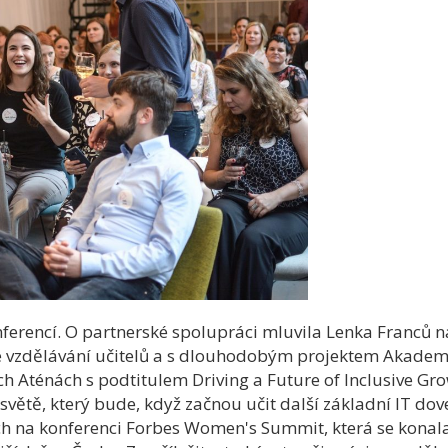
nferencí. O partnerské spolupráci mluvila Lenka Franců n
e vzdělávání učitelů a s dlouhodobým projektem Akade
 Aténách s podtitulem Driving a Future of Inclusive Grow
 světě, který bude, když začnou učit další základní IT do
ch na konferenci Forbes Women's Summit, která se konala 