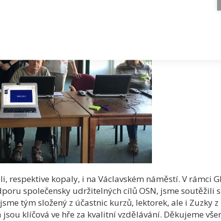
li, respektive kopaly, i na Václavském náměstí. V rámci 
poru společensky udržitelných cílů OSN, jsme soutěžili s
i jsme tým složený z účastnic kurzů, lektorek, ale i Zuzky 
á jsou klíčová ve hře za kvalitní vzdělávání. Děkujeme v