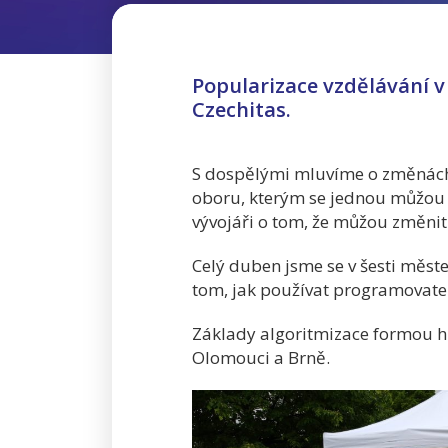
Popularizace vzdělávání v 
Czechitas.
S dospělými mluvíme o změnách n
oboru, kterým se jednou můžou živi
vývojáři o tom, že můžou změnit 
Celý duben jsme se v šesti měst
tom, jak používat programovatel
Základy algoritmizace formou hry
Olomouci a Brně.