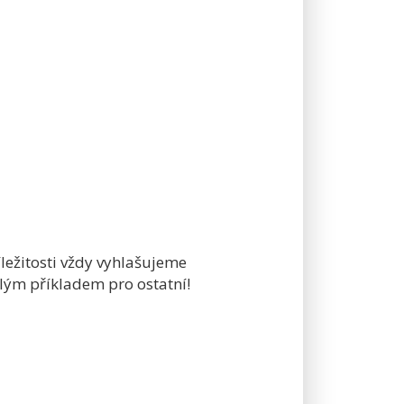
říležitosti vždy vyhlašujeme
ělým příkladem pro ostatní!