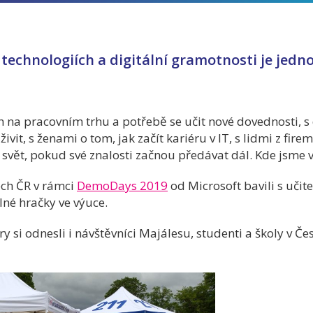
technologiích a digitální gramotnosti je jedno
a pracovním trhu a potřebě se učit nové dovednosti, s 
t, s ženami o tom, jak začít kariéru v IT, s lidmi z firem,
svět, pokud své znalosti začnou předávat dál. Kde jsme v
ech ČR v rámci
DemoDays 2019
od Microsoft bavili s učitel
né hračky ve výuce.
 si odnesli i návštěvníci Majálesu, studenti a školy v Če