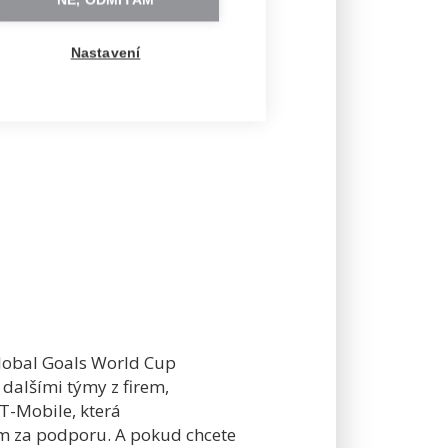
NE, ODMÍTÁM
Nastavení
Global Goals World Cup
 dalšími týmy z firem,
z T-Mobile, která
šem za podporu. A pokud chcete