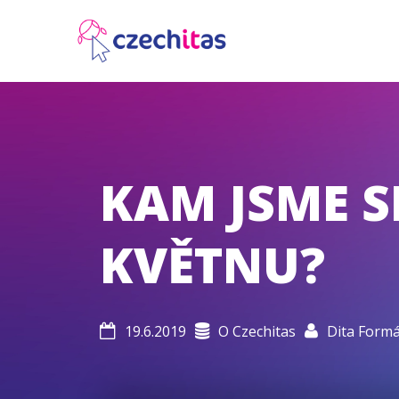
KAM JSME S
KVĚTNU?
19.6.2019
O Czechitas
Dita Form


