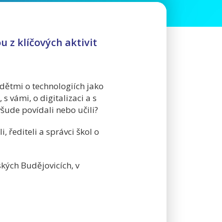
u z klíčových aktivit
dětmi o technologiích jako
 s vámi, o digitalizaci a s
šude povídali nebo učili?
i, řediteli a správci škol o
ských Budějovicích, v