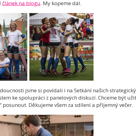
í
článek na blogu
. My kopeme dál.
ucnosti jsme si povídali i na Setkání našich strategický
stem ke spolupráci z panelových diskuzí. Chceme být užit
“ posunout. Děkujeme všem za sdílení a příjemný večer.