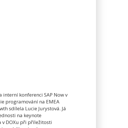
a interní konferenci SAP Now v
mie programování na EMEA
th sdílela Lucie Jurystová. Já
vednosti na keynote
v DOXu při příležitosti