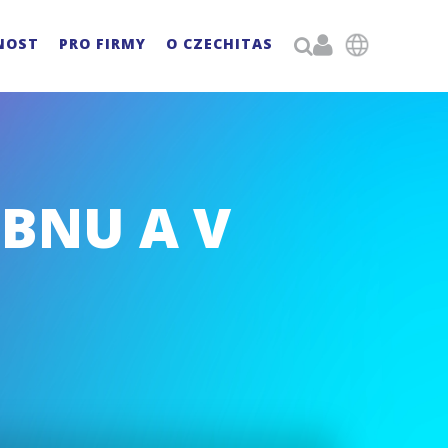

NOST
PRO FIRMY
O CZECHITAS

UBNU A V