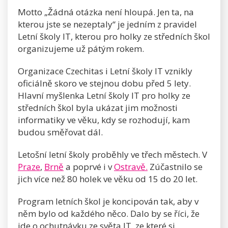
Motto „Žádná otázka není hloupá. Jen ta, na
kterou jste se nezeptaly“ je jedním z pravidel
Letní školy IT, kterou pro holky ze středních škol
organizujeme už pátým rokem.
Organizace Czechitas i Letní školy IT vznikly
oficiálně skoro ve stejnou dobu před 5 lety.
Hlavní myšlenka Letní školy IT pro holky ze
středních škol byla ukázat jim možnosti
informatiky ve věku, kdy se rozhodují, kam
budou směřovat dál.
Letošní letní školy proběhly ve třech městech. V
Praze
,
Brně
a poprvé i v
Ostravě.
Zúčastnilo se
jich více než 80 holek ve věku od 15 do 20 let.
Program letních škol je koncipován tak, aby v
něm bylo od každého něco. Dalo by se říci, že
jde o ochutnávku ze světa IT, ze které si