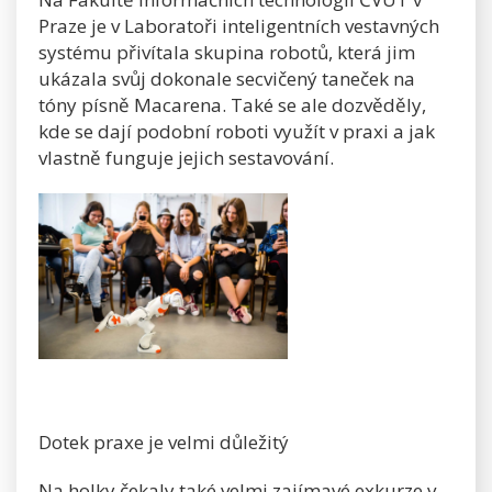
Praze je v Laboratoři inteligentních vestavných
systému přivítala skupina robotů, která jim
ukázala svůj dokonale secvičený taneček na
tóny písně Macarena. Také se ale dozvěděly,
kde se dají podobní roboti využít v praxi a jak
vlastně funguje jejich sestavování.
Dotek praxe je velmi důležitý
Na holky čekaly také velmi zajímavé exkurze v