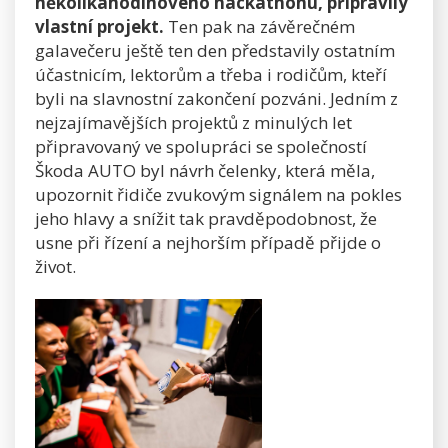
několikahodinového hackathonu, připravily
vlastní projekt.
Ten pak na závěrečném
galavečeru ještě ten den představily ostatním
účastnicím, lektorům a třeba i rodičům, kteří
byli na slavnostní zakončení pozváni. Jedním z
nejzajímavějších projektů z minulých let
připravovaný ve spolupráci se společností
Škoda AUTO byl návrh čelenky, která měla,
upozornit řidiče zvukovým signálem na pokles
jeho hlavy a snížit tak pravděpodobnost, že
usne při řízení a nejhorším případě přijde o
život.