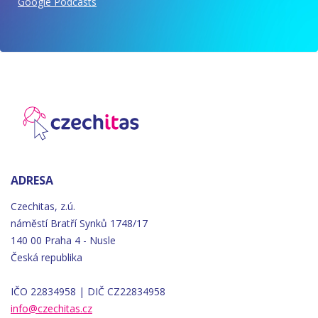
Google Podcasts
ADRESA
Czechitas, z.ú.
náměstí
Bratří
Synků 1748/17
140 00 Praha 4 - Nusle
Česká republika
IČO 22834958 | DIČ CZ22834958
info@czechitas.cz