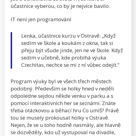
účastnice vyberou, co by je nejvíce bavilo.
IT není jen programování
Lenka, účastnice kurzu v Ostravě: „Když
sedím ve škole a koukám z okna, tak si
přeju být všude jinde, jen ne ve škole. Když
sedím v učebně, kde probíhá výuka
Czechitas, nechce se mi z ní vůbec odejít.“
Program výuky byl ve všech třech městech
podobný. Především se holky hned v neděli
odpoledne sejdou někde venku v parku a s
pomocí interaktivních her se seznámí. Znáte
třeba otázkovou a běhací hru Co umíš? Právě
tou se musely prokousat holky v Ostravě.
Nejen, že se u toho hodně nasmály, ale hlavně
se dozvěděly, kdo už vystupoval na divadle,