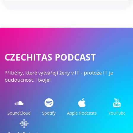
CZECHITAS PODCAST
Příběhy, které vytvářejí ženy v IT - protože IT je
budoucnost. I tvoje!
SoundCloud
Spotify
Apple Podcasts
YouTube