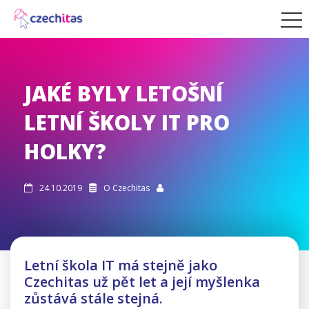
JAKÉ BYLY LETOŠNÍ
LETNÍ ŠKOLY IT PRO
HOLKY?
24.10.2019
O Czechitas



Letní škola IT má stejně jako
Czechitas už pět let a její myšlenka
zůstává stále stejná.