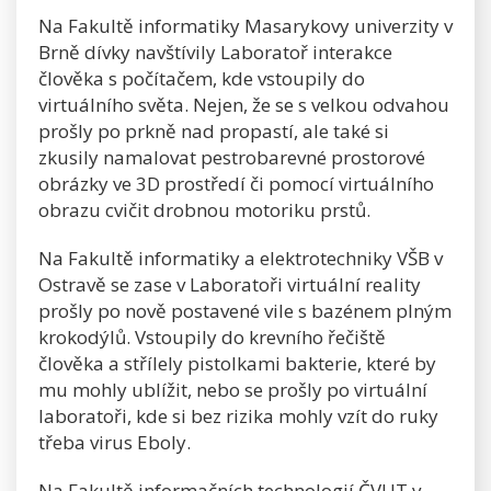
Na Fakultě informatiky Masarykovy univerzity v
Brně dívky navštívily Laboratoř interakce
člověka s počítačem, kde vstoupily do
virtuálního světa. Nejen, že se s velkou odvahou
prošly po prkně nad propastí, ale také si
zkusily namalovat pestrobarevné prostorové
obrázky ve 3D prostředí či pomocí virtuálního
obrazu cvičit drobnou motoriku prstů.
Na Fakultě informatiky a elektrotechniky VŠB v
Ostravě se zase v Laboratoři virtuální reality
prošly po nově postavené vile s bazénem plným
krokodýlů. Vstoupily do krevního řečiště
člověka a střílely pistolkami bakterie, které by
mu mohly ublížit, nebo se prošly po virtuální
laboratoři, kde si bez rizika mohly vzít do ruky
třeba virus Eboly.
Na Fakultě informačních technologií ČVUT v