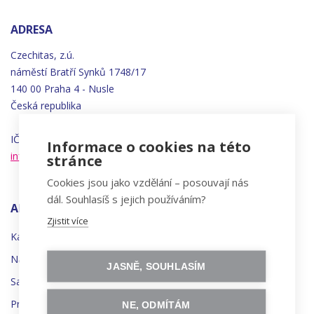
ADRESA
Czechitas, z.ú.
náměstí
Bratří
Synků 1748/17
140 00 Praha 4 - Nusle
Česká republika
IČO 22834958 | DIČ CZ22834958
Informace o cookies na této
info@czechitas.cz
stránce
Cookies jsou jako vzdělání – posouvají nás
dál. Souhlasíš s jejich používáním?
AKTIVITY
Zjistit více
Kalendář kurzů
Nabídka kurzů
JASNĚ, SOUHLASÍM
Samostudium
Profesní a osobní rozvoj
NE, ODMÍTÁM