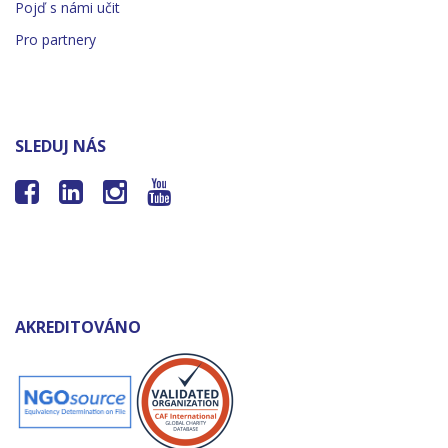
Pojď s námi učit
Pro partnery
SLEDUJ NÁS




AKREDITOVÁNO