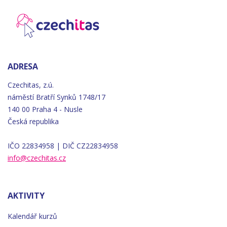
ADRESA
Czechitas, z.ú.
náměstí
Bratří
Synků 1748/17
140 00 Praha 4 - Nusle
Česká republika
IČO 22834958 | DIČ CZ22834958
info@czechitas.cz
AKTIVITY
Kalendář kurzů