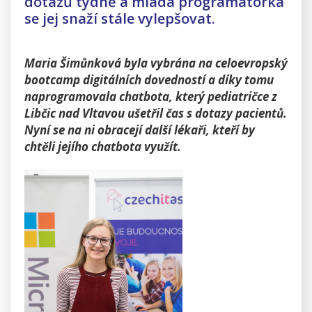
dotazů týdně a mladá programátorka
se jej snaží stále vylepšovat.
Maria Šimůnková b
yla vybrána na celoevropský
bootcamp digitálních dovedností a díky tomu
naprogramovala chatbota, který pediatričce z
Libčic nad Vltavou ušetřil čas s dotazy pacientů.
Nyní se na ni obracejí další lékaři, kteří by
chtěli jejího chatbota využít.