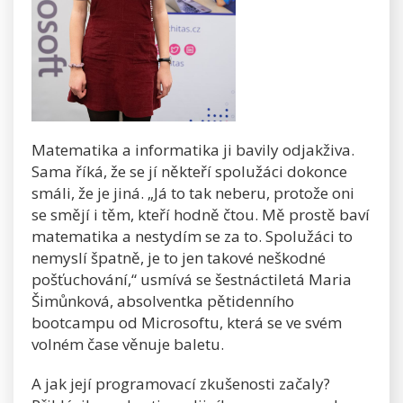
Matematika a informatika ji bavily odjakživa.
Sama říká, že se jí někteří spolužáci dokonce
smáli, že je jiná. „Já to tak neberu, protože oni
se smějí i těm, kteří hodně čtou. Mě prostě baví
matematika a nestydím se za to. Spolužáci to
nemyslí špatně, je to jen takové neškodné
pošťuchování,“ usmívá se šestnáctiletá Maria
Šimůnková, absolventka pětidenního
bootcampu od Microsoftu, která se ve svém
volném čase věnuje baletu.
A jak její programovací zkušenosti začaly?