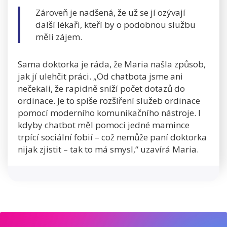
Zároveň je nadšená, že už se jí ozývají
další lékaři, kteří by o podobnou službu
měli zájem.
Sama doktorka je ráda, že Maria našla způsob,
jak jí ulehčit práci. „Od chatbota jsme ani
nečekali, že rapidně sníží počet dotazů do
ordinace. Je to spíše rozšíření služeb ordinace
pomocí moderního komunikačního nástroje. I
kdyby chatbot měl pomoci jedné mamince
trpící sociální fobií – což nemůže paní doktorka
nijak zjistit – tak to má smysl,“ uzavírá Maria.