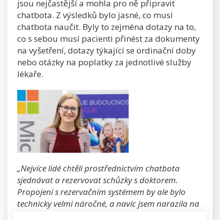
jsou nejčastější a mohla pro ně připravit
chatbota. Z výsledků bylo jasné, co musí
chatbota naučit. Byly to zejména dotazy na to,
co s sebou musí pacienti přinést za dokumenty
na vyšetření, dotazy týkající se ordinační doby
nebo otázky na poplatky za jednotlivé služby
lékaře.
„Nejvíce lidé chtěli prostřednictvím chatbota
sjednávat a rezervovat schůzky s doktorem.
Propojení s rezervačním systémem by ale bylo
technicky velmi náročné, a navíc jsem narazila na
problém s ochranou osobních dat GDPR, proto