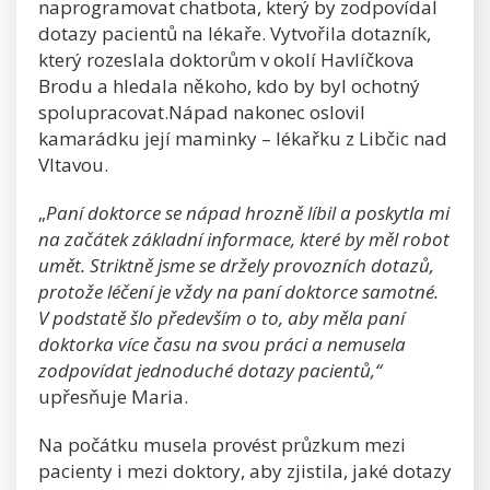
naprogramovat chatbota, který by zodpovídal
dotazy pacientů na lékaře. Vytvořila dotazník,
který rozeslala doktorům v okolí Havlíčkova
Brodu a hledala někoho, kdo by byl ochotný
spolupracovat.Nápad nakonec oslovil
kamarádku její maminky – lékařku z Libčic nad
Vltavou.
„
Paní doktorce se nápad hrozně líbil a poskytla mi
na začátek základní informace, které by měl robot
umět. Striktně jsme se držely provozních dotazů,
protože léčení je vždy na paní doktorce samotné.
V podstatě šlo především o to, aby měla paní
doktorka více času na svou práci a nemusela
zodpovídat jednoduché dotazy pacientů,“
upřesňuje Maria.
Na počátku musela provést průzkum mezi
pacienty i mezi doktory, aby zjistila, jaké dotazy