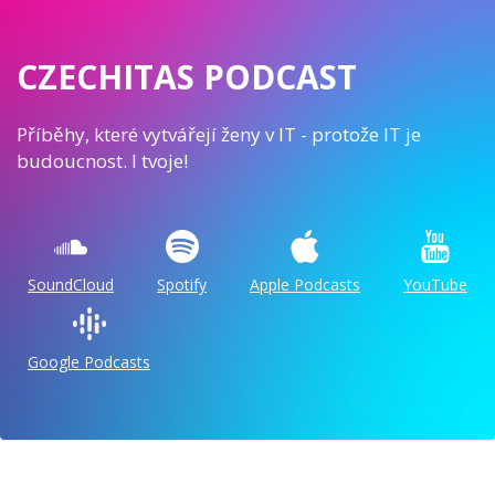
CZECHITAS PODCAST
Příběhy, které vytvářejí ženy v IT - protože IT je
budoucnost. I tvoje!
SoundCloud
Spotify
Apple Podcasts
YouTube
Google Podcasts