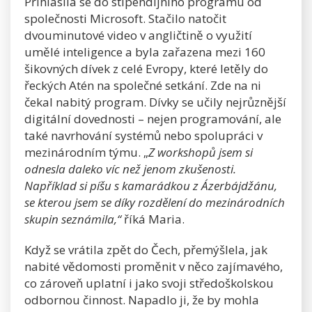
Přihlásila se do stipendijního programu od
společnosti Microsoft. Stačilo natočit
dvouminutové video v angličtině o využití
umělé inteligence a byla zařazena mezi 160
šikovných dívek z celé Evropy, které letěly do
řeckých Atén na společné setkání. Zde na ni
čekal nabitý program. Dívky se učily nejrůznější
digitální dovednosti – nejen programování, ale
také navrhování systémů nebo spolupráci v
mezinárodním týmu. „
Z workshopů jsem si
odnesla daleko víc než jenom zkušenosti.
Například si píšu s kamarádkou z Ázerbájdžánu,
se kterou jsem se díky rozdělení do mezinárodních
skupin seznámila,“
říká Maria.
Když se vrátila zpět do Čech, přemýšlela, jak
nabité vědomosti proměnit v něco zajímavého,
co zároveň uplatní i jako svoji středoškolskou
odbornou činnost. Napadlo ji, že by mohla