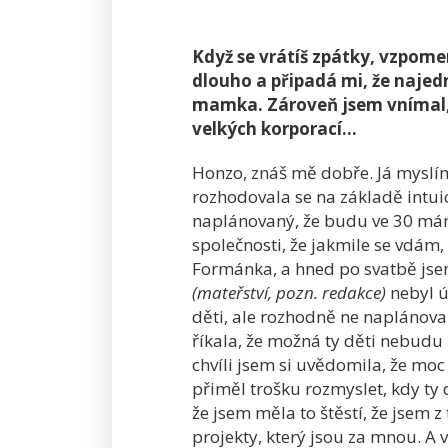
Když se vrátíš zpátky, vzpomen
dlouho a připadá mi, že najedn
mamka. Zároveň jsem vnímal, ž
velkých korporací…
Honzo, znáš mě dobře. Já myslím,
rozhodovala se na základě intui
naplánovaný, že budu ve 30 mám
společnosti, že jakmile se vdám,
Formánka, a hned po svatbě jsem 
(mateřství, pozn. redakce)
nebyl ú
děti, ale rozhodně ne naplánovan
říkala, že možná ty děti nebudu mo
chvíli jsem si uvědomila, že moc 
přiměl trošku rozmyslet, kdy ty 
že jsem měla to štěstí, že jsem 
projekty, který jsou za mnou. A 