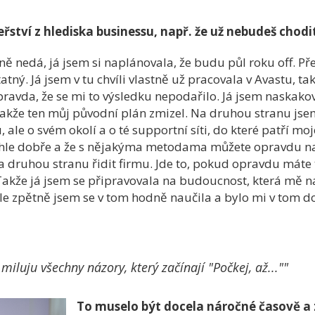
řství z hlediska businessu, např. že už nebudeš chodi
lně nedá, já jsem si naplánovala, že budu půl roku off. P
ný. Já jsem v tu chvíli vlastně už pracovala v Avastu, tak
pravda, že se mi to výsledku nepodařilo. Já jsem naskako
takže ten můj původní plán zmizel. Na druhou stranu jse
ale o svém okolí a o té supportní síti, do které patří moj
 takhle dobře a že s nějakýma metodama můžete opravdu 
 na druhou stranu řidit firmu. Jde to, pokud opravdu máte
 Takže já jsem se připravovala na budoucnost, která mě n
le zpětně jsem se v tom hodně naučila a bylo mi v tom d
miluju všechny názory, který začínají "Počkej, až...""
To muselo být docela náročné časově a z