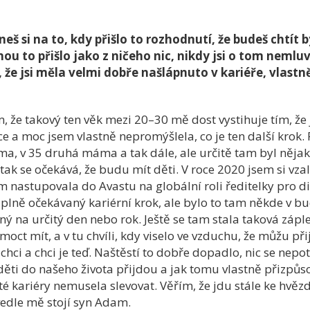
eš si na to, kdy přišlo to rozhodnutí, že budeš chtí
ou to přišlo jako z ničeho nic, nikdy jsi o tom nemluv
e jsi měla velmi dobře našlápnuto v kariéře, vlastně
 že takový ten věk mezi 20–30 mě dost vystihuje tím, že j
ce a moc jsem vlastně nepromýšlela, co je ten další kro
a, v 35 druhá máma a tak dále, ale určitě tam byl něj
 tak se očekává, že budu mít děti. V roce 2020 jsem si vz
nastupovala do Avastu na globální roli ředitelky pro div
plně očekávaný kariérní krok, ale bylo to tam někde v b
ý na určitý den nebo rok. Ještě se tam stala taková zápl
ct mít, a v tu chvíli, kdy viselo ve vzduchu, že můžu přijít
chci a chci je teď. Naštěstí to dobře dopadlo, nic se nepo
děti do našeho života přijdou a jak tomu vlastně přizpůsob
z té kariéry nemusela slevovat. Věřím, že jdu stále ke hvě
vedle mě stojí syn Adam.