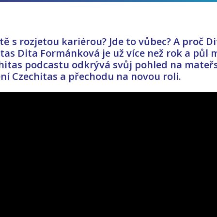
ítě s rozjetou kariérou? Jde to vůbec? A proč 
itas Dita Formánková je už více než rok a pů
itas podcastu odkrývá svůj pohled na mateřst
í Czechitas a přechodu na novou roli.