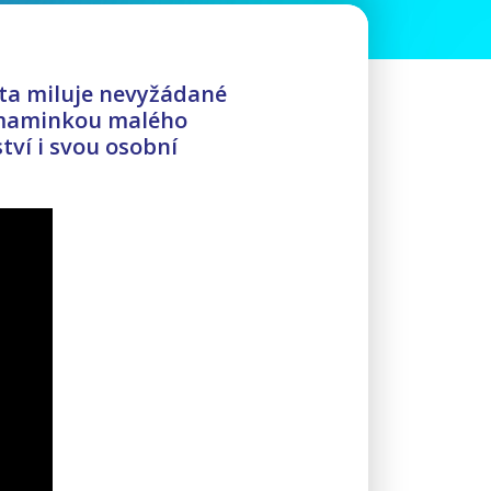
Dita miluje nevyžádané
l maminkou malého
ví i svou osobní