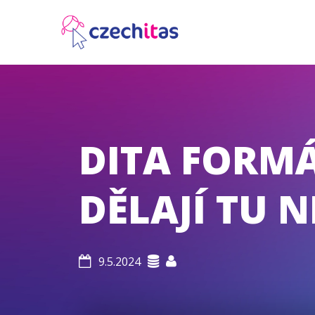
DITA FORM
DĚLAJÍ TU N
9.5.2024


