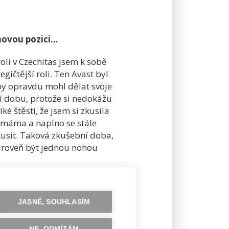
ovou pozici...
roli v Czechitas jsem k sobě
gičtější roli. Ten Avast byl
aby opravdu mohl dělat svoje
ní dobu, protože si nedokážu
é štěstí, že jsem si zkusila
o máma a naplno se stále
kusit. Taková zkušební doba,
zároveň být jednou nohou
JASNĚ, SOUHLASÍM
hceme potom pokračovat, a
 poznali později, je