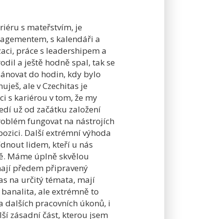
riéru s mateřstvím, je
agementem, s kalendáři a
izaci, práce s leadershipem a
dil a ještě hodně spal, tak se
lánovat do hodin, kdy bylo
ješ, ale v Czechitas je
i s kariérou v tom, že my
dí už od začátku založení
roblém fungovat na nástrojích
spozici. Další extrémní výhoda
ídnout lidem, kteří u nás
nně. Máme úplně skvělou
mají předem připravený
as na určitý témata, mají
 banalita, ale extrémně to
a dalších pracovních úkonů, i
lší zásadní část, kterou jsem