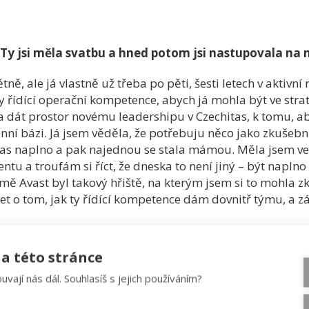
 Ty jsi měla svatbu a hned potom jsi nastupovala na n
ně, ale já vlastně už třeba po pěti, šesti letech v aktivní 
 řídící operační kompetence, abych já mohla být ve strate
 a dát prostor novému leadershipu v Czechitas, k tomu, 
enní bázi. Já jsem věděla, že potřebuju něco jako zkušeb
itas naplno a pak najednou se stala mámou. Měla jsem velk
tu a troufám si říct, že dneska to není jiný – být napln
 Avast byl takový hřiště, na kterým jsem si to mohla z
t o tom, jak ty řídící kompetence dám dovnitř týmu, a 
a této stránce
uvají nás dál. Souhlasíš s jejich používáním?
 jakým chceme Adama přivést na svět, a jakým způsobem c
u kartou byl respektující přístup k výchově, což, jak jsme