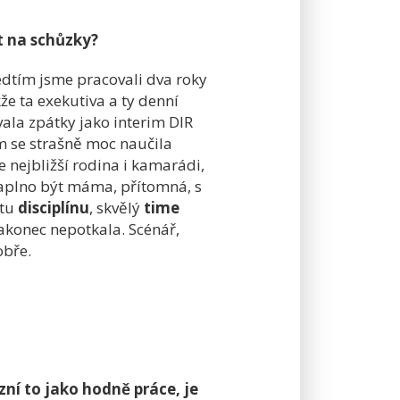
t na schůzky?
ředtím jsme pracovali dva roky
že ta exekutiva a ty denní
vala zpátky jako interim DIR
m se strašně moc naučila
e nejbližší rodina i kamarádi,
naplno být máma, přítomná, s
 tu
disciplínu
, skvělý
time
akonec nepotkala. Scénář,
obře.
ní to jako hodně práce, je