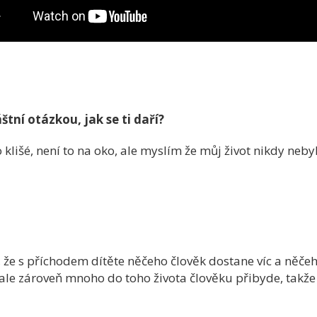
tní otázkou, jak se ti daří?
o klišé, není to na oko, ale myslím že můj život nikdy neb
, že s příchodem dítěte něčeho člověk dostane víc a něče
ale zároveň mnoho do toho života člověku přibyde, takže 