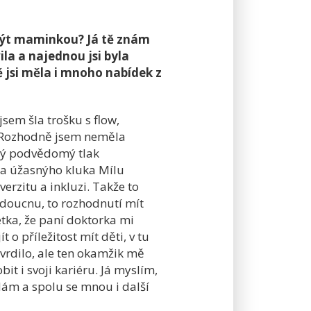
t být maminkou? Já tě znám
ila a najednou jsi byla
 jsi měla i mnoho nabídek z
sem šla trošku s flow,
k. Rozhodně jsem neměla
aký podvědomý tlak
ala úžasnýho kluka Mílu
erzitu a inkluzi. Takže to
udoucnu, to rozhodnutí mít
etka, že paní doktorka mi
 o příležitost mít děti, v tu
tvrdilo, ale ten okamžik mě
it i svoji kariéru. Já myslím,
zdám a spolu se mnou i další