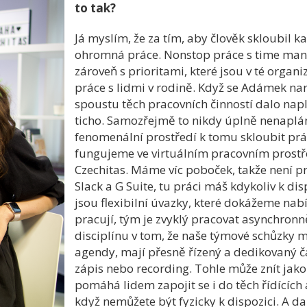
to tak?
Já myslím, že za tím, aby člověk skloubil ka
ohromná práce. Nonstop práce s time man
zároveň s prioritami, které jsou v té organ
práce s lidmi v rodině. Když se Adámek naro
spoustu těch pracovních činností dalo nap
ticho. Samozřejmě to nikdy úplně nenaplánu
fenomenální prostředí k tomu skloubit prác
fungujeme ve virtuálním pracovním prostře
Czechitas. Máme víc poboček, takže není p
Slack a G Suite, tu práci máš kdykoliv k di
jsou flexibilní úvazky, které dokážeme nab
pracují, tým je zvyklý pracovat asynchro
disciplínu v tom, že naše týmové schůzky 
agendy, mají přesně řízený a dedikovaný č
zápis nebo recording. Tohle může znít jako
pomáhá lidem zapojit se i do těch řídících 
když nemůžete být fyzicky k dispozici. A da