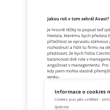
Jakou roli v tom sehrál Avast?
Je hrozně těžký to popsat teď zpět
hledala, kterému bych předala ty
příležitost se opravdu stáhnout
rozhodnutí a řídit tu firmu na d
představit, že bych řídila Czech
balancovat dvě role v managemen
angažovat v managementu. Pro mě
kdy jsem mohla vlastně přemýšle
venku.
Informace o cookies n
Cookies jsou jako vzdělání – poso
"Zvolili jsme si ten styl,
Zjistit více
pro nás tou jedinou hratelno