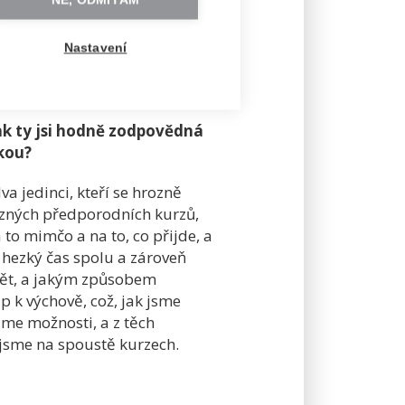
NE, ODMÍTÁM
ožností si vybrat tu
Nastavení
tak ty jsi hodně zodpovědná
nkou?
a jedinci, kteří se hrozně
ůzných předporodních kurzů,
to mimčo a na to, co přijde, a
ý hezký čas spolu a zároveň
svět, a jakým způsobem
 k výchově, což, jak jsme
áme možnosti, a z těch
i jsme na spoustě kurzech.