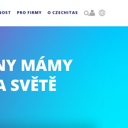

NOST
PRO FIRMY
O CZECHITAS

HNY MÁMY
A SVĚTĚ