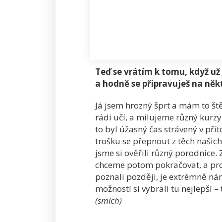
extrémně náročná disciplína
nejlepší. Takhle asi přistu
Teď se vrátím k tomu, když už
a hodně se připravuješ na něk
Já jsem hrozný šprt a mám to ště
rádi učí, a milujeme různý kurz
to byl úžasný čas strávený v pří
trošku se přepnout z těch našich
jsme si ověřili různý porodnice.
chceme potom pokračovat, a pro n
poznali později, je extrémně nár
možností si vybrali tu nejlepší 
(smích)