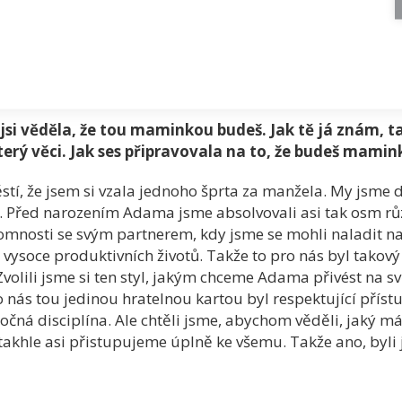
. Ale chtěli jsme poznat, jaký máme možnosti, a z těch m
pujeme úplně ke všemu."
 jsi věděla, že tou maminkou budeš. Jak tě já znám, 
terý věci. Jak ses připravovala na to, že budeš mami
stí, že jsem si vzala jednoho šprta za manžela. My jsme dv
y. Před narozením Adama jsme absolvovali asi tak osm r
tomnosti se svým partnerem, kdy jsme se mohli naladit na 
 vysoce produktivních životů. Takže to pro nás byl takov
 Zvolili jsme si ten styl, jakým chceme Adama přivést na 
ás tou jedinou hratelnou kartou byl respektující přístup
očná disciplína. Ale chtěli jsme, abychom věděli, jaký m
– takhle asi přistupujeme úplně ke všemu. Takže ano, byl