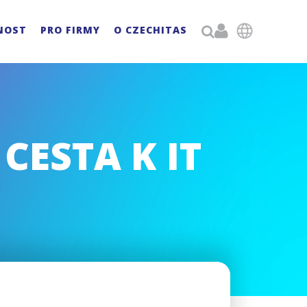

NOST
PRO FIRMY
O CZECHITAS

CESTA K IT