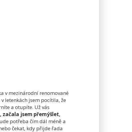
ídka v mezinárodní renomované
 v letenkách jsem pocítila, že
níte a otupíte. Už vás
, začala jsem přemýšlet,
 bude potřeba čím dál méně a
nebo čekat, kdy přijde řada