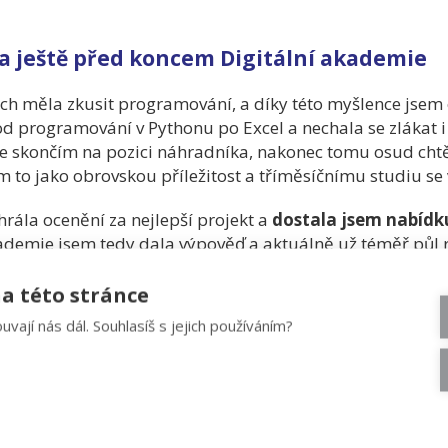
la ještě před koncem Digitální akademie
ch měla zkusit programování, a díky této myšlence jsem o
d programování v Pythonu po Excel a nechala se zlákat 
e skončím na pozici náhradníka, nakonec tomu osud chtě
em to jako obrovskou příležitost a tříměsíčnímu studiu se
rála ocenění za nejlepší projekt a
dostala jsem nabídk
ademie jsem tedy dala výpověď a aktuálně už téměř půl ro
louhá cesta a spoustu prostoru ke zlepšování se, ale to je
a této stránce
uvají nás dál. Souhlasíš s jejich používáním?
 trochu kuráže, pokud se rozhodujete, zda změnit svou 
lyst v Accenture -