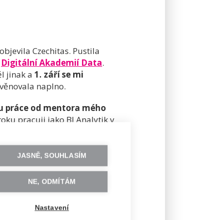
bjevila Czechitas. Pustila
i
Digitální Akademií Data
.
l jinak a
1. září se mi
 věnovala naplno.
u práce od mentora mého
ku pracuji jako BI Analytik v
 to, co mě baví a co
JASNĚ, SOUHLASÍM
kariéru. Není to jednoduché,
NE, ODMÍTÁM
Nastavení