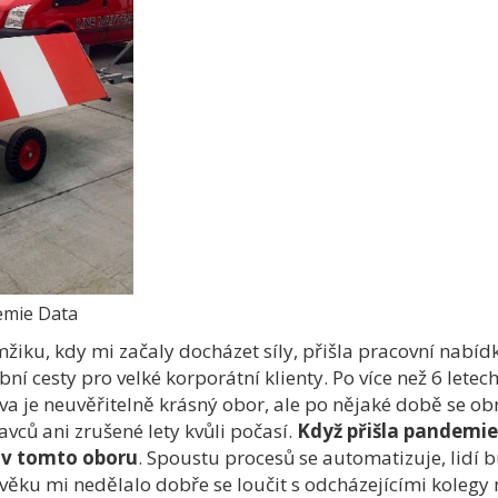
emie Data
mžiku, kdy mi začaly docházet síly, přišla pracovní nab
bní cesty pro velké korporátní klienty. Po více než 6 letech
a je neuvěřitelně krásný obor, ale po nějaké době se obr
vců ani zrušené lety kvůli počasí.
Když přišla pandemie
a v tomto oboru
. Spoustu procesů se automatizuje, lidí
ěku mi nedělalo dobře se loučit s odcházejícími kolegy 