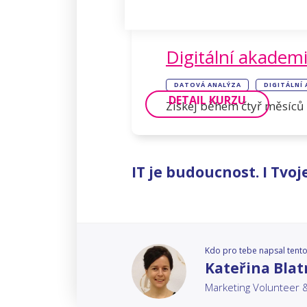
Digitální akadem
DATOVÁ ANALÝZA
DIGITÁLNÍ
DETAIL KURZU
Získej během čtyř měsíců 
IT je budoucnost. I Tvoje
Kdo pro tebe napsal tento
Kateřina Bla
Marketing Volunteer 