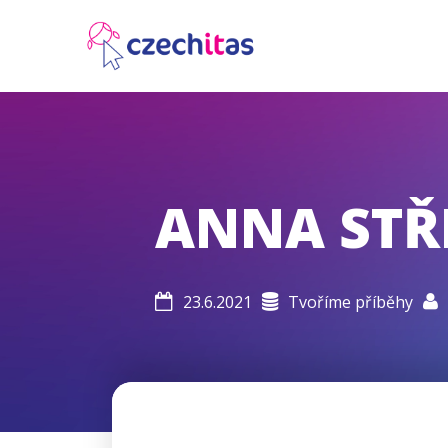
ANNA STŘE
23.6.2021
Tvoříme příběhy


