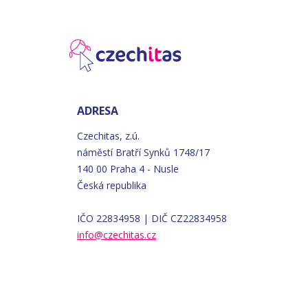
ADRESA
Czechitas, z.ú.
náměstí
Bratří
Synků 1748/17
140 00 Praha 4 - Nusle
Česká republika
IČO 22834958 | DIČ CZ22834958
info@czechitas.cz