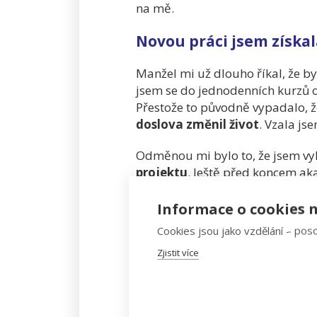
na mě.
Novou práci jsem získa
Manžel mi už dlouho říkal, že by
jsem se do jednodenních kurzů o
Přestože to původně vypadalo, ž
doslova změnil život
. Vzala js
Odměnou mi bylo to, že jsem vyh
projektu
. Ještě před koncem ak
Accenture. Je přede mnou ještě d
potřebuji.
Informace o cookies n
Cookies jsou jako vzdělání – poso
Doufám, že vám můj příběh dodal
Zjistit více
ale ROZHODNĚ TO STOJÍ ZA TO!
- Anna Střeštíková, BI Ana