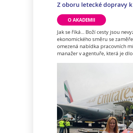
Z oboru letecké dopravy k
O AKADEMII
Jak se říká... Boží cesty jsou n
ekonomického směru se zaměření
omezená nabídka pracovních míst
manažer v agentuře, která je dl