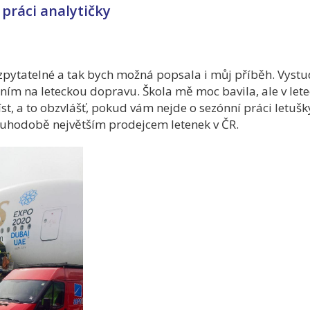
 práci analytičky
evyzpytatelné a tak bych možná popsala i můj příběh. Vys
m na leteckou dopravu. Škola mě moc bavila, ale v let
, a to obzvlášť, pokud vám nejde o sezónní práci letušky
ouhodobě největším prodejcem letenek v ČR.