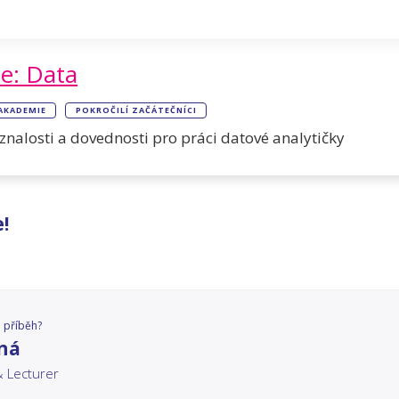
ie: Data
 AKADEMIE
POKROČILÍ ZAČÁTEČNÍCI
znalosti a dovednosti pro práci datové analytičky
!
 příběh?
tná
& Lecturer