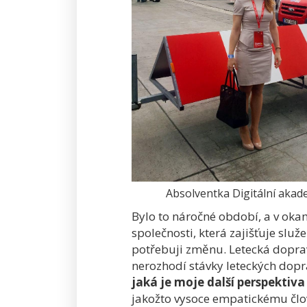
Absolventka Digitální akad
Bylo to náročné období, a v oka
společnosti, která zajišťuje služe
potřebuji změnu.
Letecká doprav
nerozhodí stávky leteckých dopra
jaká je moje další perspektiv
jakožto vysoce empatickému člov