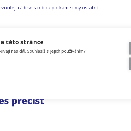
ezoufej, rádi se s tebou potkáme i my ostatní.
a této stránce
uvají nás dál. Souhlasíš s jejich používáním?
eš přečíst