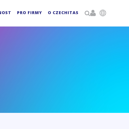

NOST
PRO FIRMY
O CZECHITAS
