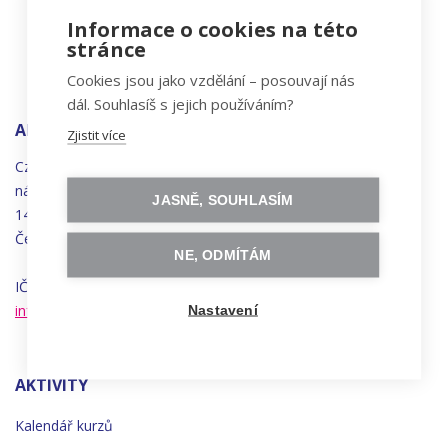
Informace o cookies na této
stránce
Cookies jsou jako vzdělání – posouvají nás
dál. Souhlasíš s jejich používáním?
ADRESA
Zjistit více
Czechitas, z.ú.
náměstí
Bratří
Synků 1748/17
JASNĚ, SOUHLASÍM
140 00 Praha 4 - Nusle
Česká republika
NE, ODMÍTÁM
IČO 22834958 | DIČ CZ22834958
info@czechitas.cz
Nastavení
AKTIVITY
Kalendář kurzů