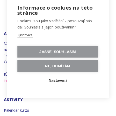
Informace o cookies na této
stránce
Cookies jsou jako vzdělání – posouvají nás
dál. Souhlasíš s jejich používáním?
ADRESA
Zjistit více
Czechitas, z.ú.
náměstí
Bratří
Synků 1748/17
JASNĚ, SOUHLASÍM
140 00 Praha 4 - Nusle
Česká republika
NE, ODMÍTÁM
IČO 22834958 | DIČ CZ22834958
info@czechitas.cz
Nastavení
AKTIVITY
Kalendář kurzů