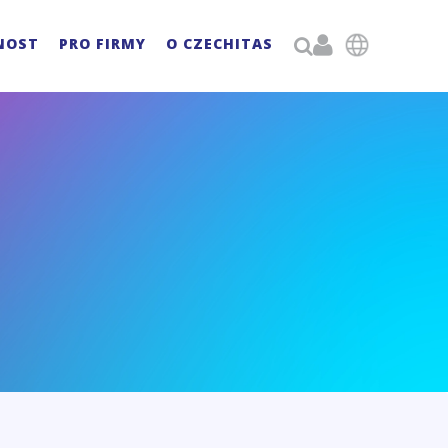

NOST
PRO FIRMY
O CZECHITAS
