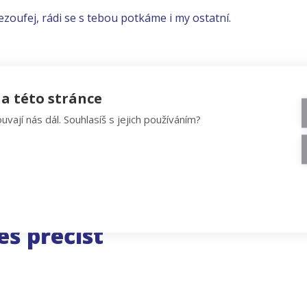
ezoufej, rádi se s tebou potkáme i my ostatní.
a této stránce
uvají nás dál. Souhlasíš s jejich používáním?
eš přečíst