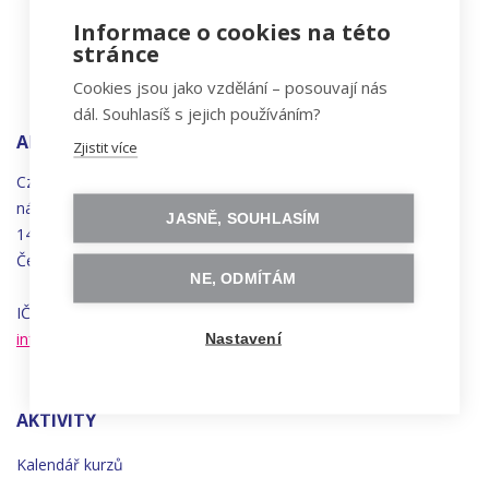
Informace o cookies na této
stránce
Cookies jsou jako vzdělání – posouvají nás
dál. Souhlasíš s jejich používáním?
ADRESA
Zjistit více
Czechitas, z.ú.
náměstí
Bratří
Synků 1748/17
JASNĚ, SOUHLASÍM
140 00 Praha 4 - Nusle
Česká republika
NE, ODMÍTÁM
IČO 22834958 | DIČ CZ22834958
info@czechitas.cz
Nastavení
AKTIVITY
Kalendář kurzů