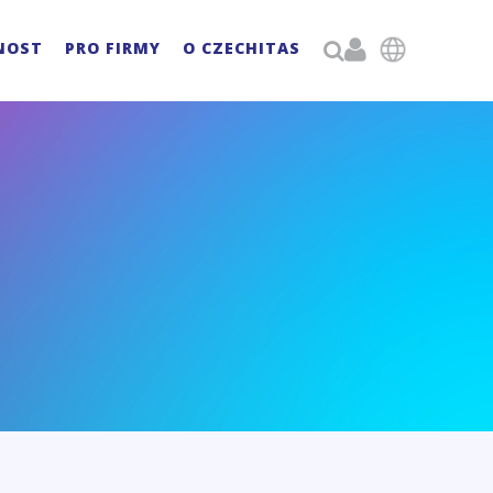

NOST
PRO FIRMY
O CZECHITAS
