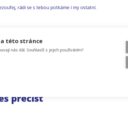
ezoufej, rádi se s tebou potkáme i my ostatní.
a této stránce
uvají nás dál. Souhlasíš s jejich používáním?
eš přečíst