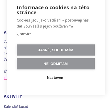
Informace o cookies na této
stránce
Cookies jsou jako vzdělání – posouvají nás
dál. Souhlasíš s jejich používáním?
ADRESA
Zjistit více
Czechitas, z.ú.
náměstí
Bratří
Synků 1748/17
JASNĚ, SOUHLASÍM
140 00 Praha 4 - Nusle
Česká republika
NE, ODMÍTÁM
IČO 22834958 | DIČ CZ22834958
info@czechitas.cz
Nastavení
AKTIVITY
Kalendář kurzů