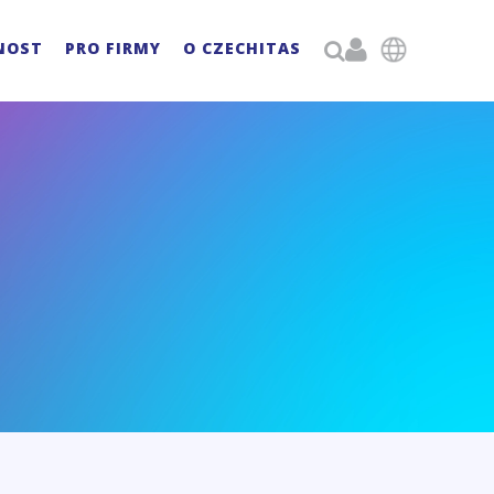

NOST
PRO FIRMY
O CZECHITAS
