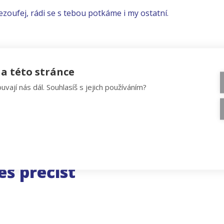
ezoufej, rádi se s tebou potkáme i my ostatní.
a této stránce
uvají nás dál. Souhlasíš s jejich používáním?
eš přečíst