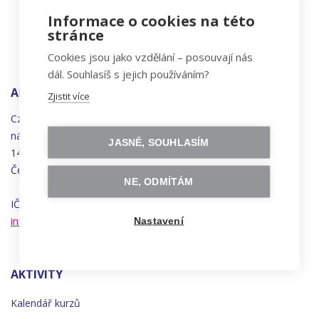
Informace o cookies na této
stránce
Cookies jsou jako vzdělání – posouvají nás
dál. Souhlasíš s jejich používáním?
ADRESA
Zjistit více
Czechitas, z.ú.
náměstí
Bratří
Synků 1748/17
JASNĚ, SOUHLASÍM
140 00 Praha 4 - Nusle
Česká republika
NE, ODMÍTÁM
IČO 22834958 | DIČ CZ22834958
info@czechitas.cz
Nastavení
AKTIVITY
Kalendář kurzů