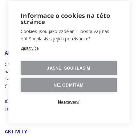
Informace o cookies na této
stránce
Cookies jsou jako vzdělání – posouvají nás
dál. Souhlasíš s jejich používáním?
Zjistit více
ADRESA
Czechitas, z.ú.
JASNĚ, SOUHLASÍM
náměstí
Bratří
Synků 1748/17
140 00 Praha 4 - Nusle
NE, ODMÍTÁM
Česká republika
IČO 22834958 | DIČ CZ22834958
Nastavení
info@czechitas.cz
AKTIVITY