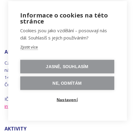
Informace o cookies na této
stránce
Cookies jsou jako vzdělání – posouvají nás
dál. Souhlasíš s jejich používáním?
Zjistit více
ADRESA
Czechitas, z.ú.
JASNĚ, SOUHLASÍM
náměstí
Bratří
Synků 1748/17
140 00 Praha 4 - Nusle
NE, ODMÍTÁM
Česká republika
IČO 22834958 | DIČ CZ22834958
Nastavení
info@czechitas.cz
AKTIVITY