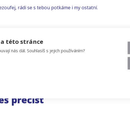
ezoufej, rádi se s tebou potkáme i my ostatní.
a této stránce
uvají nás dál. Souhlasíš s jejich používáním?
eš přečíst