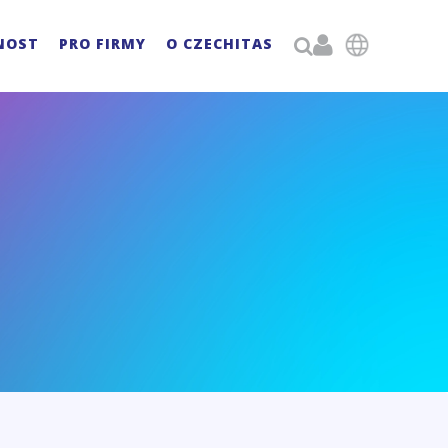

NOST
PRO FIRMY
O CZECHITAS
