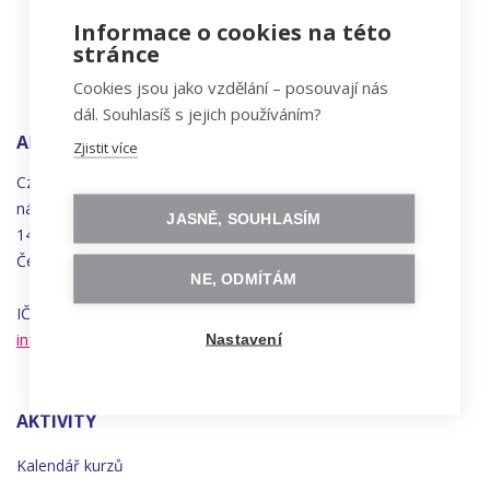
Informace o cookies na této
stránce
Cookies jsou jako vzdělání – posouvají nás
dál. Souhlasíš s jejich používáním?
ADRESA
Zjistit více
Czechitas, z.ú.
náměstí
Bratří
Synků 1748/17
JASNĚ, SOUHLASÍM
140 00 Praha 4 - Nusle
Česká republika
NE, ODMÍTÁM
IČO 22834958 | DIČ CZ22834958
info@czechitas.cz
Nastavení
AKTIVITY
Kalendář kurzů