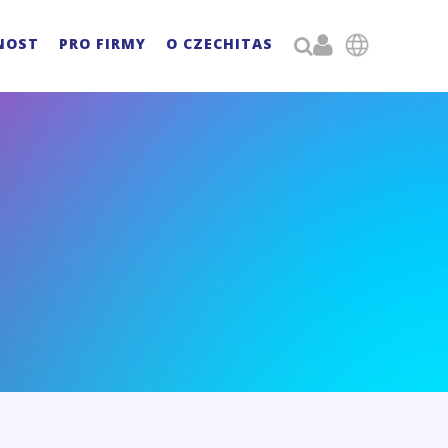

NOST
PRO FIRMY
O CZECHITAS
