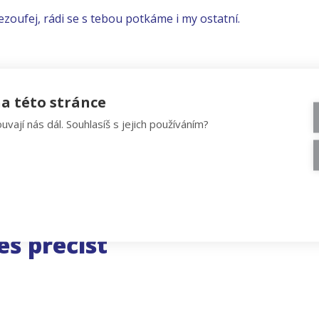
ezoufej, rádi se s tebou potkáme i my ostatní.
a této stránce
uvají nás dál. Souhlasíš s jejich používáním?
eš přečíst