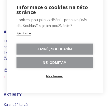
Informace o cookies na této
stránce
Cookies jsou jako vzdělání – posouvají nás
dál. Souhlasíš s jejich používáním?
ADRESA
Zjistit více
Czechitas, z.ú.
náměstí
Bratří
Synků 1748/17
JASNĚ, SOUHLASÍM
140 00 Praha 4 - Nusle
Česká republika
NE, ODMÍTÁM
IČO 22834958 | DIČ CZ22834958
info@czechitas.cz
Nastavení
AKTIVITY
Kalendář kurzů