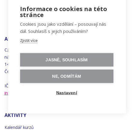
Informace o cookies na této
stránce
Cookies jsou jako vzdělání – posouvají nás
dál. Souhlasíš s jejich používáním?
ADRESA
Zjistit více
Czechitas, z.ú.
náměstí
Bratří
Synků 1748/17
JASNĚ, SOUHLASÍM
140 00 Praha 4 - Nusle
Česká republika
NE, ODMÍTÁM
IČO 22834958 | DIČ CZ22834958
info@czechitas.cz
Nastavení
AKTIVITY
Kalendář kurzů