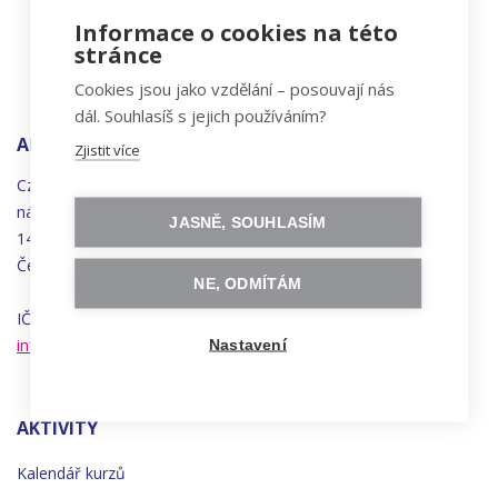
Informace o cookies na této
stránce
Cookies jsou jako vzdělání – posouvají nás
dál. Souhlasíš s jejich používáním?
ADRESA
Zjistit více
Czechitas, z.ú.
náměstí
Bratří
Synků 1748/17
JASNĚ, SOUHLASÍM
140 00 Praha 4 - Nusle
Česká republika
NE, ODMÍTÁM
IČO 22834958 | DIČ CZ22834958
info@czechitas.cz
Nastavení
AKTIVITY
Kalendář kurzů