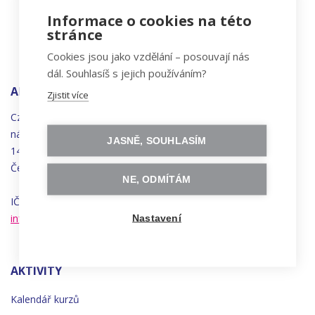
Informace o cookies na této
stránce
Cookies jsou jako vzdělání – posouvají nás
dál. Souhlasíš s jejich používáním?
ADRESA
Zjistit více
Czechitas, z.ú.
náměstí
Bratří
Synků 1748/17
JASNĚ, SOUHLASÍM
140 00 Praha 4 - Nusle
Česká republika
NE, ODMÍTÁM
IČO 22834958 | DIČ CZ22834958
info@czechitas.cz
Nastavení
AKTIVITY
Kalendář kurzů