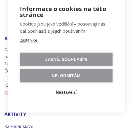
Informace o cookies na této
stránce
Cookies jsou jako vzdělání – posouvají nás
dál. Souhlasíš s jejich používáním?
ADRESA
Zjistit více
Czechitas, z.ú.
náměstí
Bratří
Synků 1748/17
JASNĚ, SOUHLASÍM
140 00 Praha 4 - Nusle
Česká republika
NE, ODMÍTÁM
IČO 22834958 | DIČ CZ22834958
info@czechitas.cz
Nastavení
AKTIVITY
Kalendář kurzů