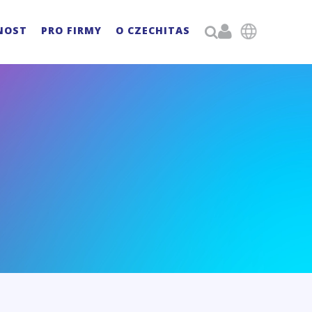

NOST
PRO FIRMY
O CZECHITAS
