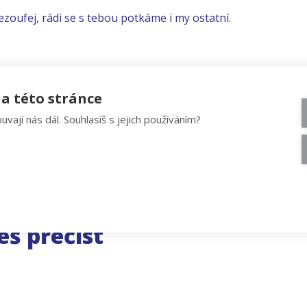
ezoufej, rádi se s tebou potkáme i my ostatní.
a této stránce
uvají nás dál. Souhlasíš s jejich používáním?
eš přečíst