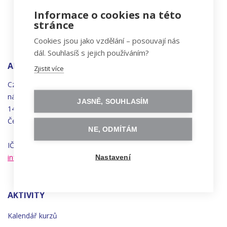
Informace o cookies na této
stránce
Cookies jsou jako vzdělání – posouvají nás
dál. Souhlasíš s jejich používáním?
ADRESA
Zjistit více
Czechitas, z.ú.
náměstí
Bratří
Synků 1748/17
JASNĚ, SOUHLASÍM
140 00 Praha 4 - Nusle
Česká republika
NE, ODMÍTÁM
IČO 22834958 | DIČ CZ22834958
info@czechitas.cz
Nastavení
AKTIVITY
Kalendář kurzů