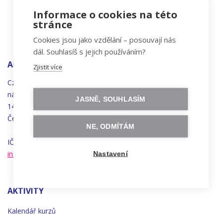
Informace o cookies na této
stránce
Cookies jsou jako vzdělání – posouvají nás
dál. Souhlasíš s jejich používáním?
ADRESA
Zjistit více
Czechitas, z.ú.
náměstí
Bratří
Synků 1748/17
JASNĚ, SOUHLASÍM
140 00 Praha 4 - Nusle
Česká republika
NE, ODMÍTÁM
IČO 22834958 | DIČ CZ22834958
info@czechitas.cz
Nastavení
AKTIVITY
Kalendář kurzů