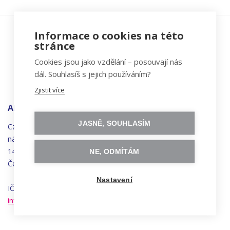
Informace o cookies na této
stránce
Cookies jsou jako vzdělání – posouvají nás
dál. Souhlasíš s jejich používáním?
Zjistit více
ADRESA
JASNĚ, SOUHLASÍM
Czechitas, z.ú.
náměstí
Bratří
Synků 1748/17
140 00 Praha 4 - Nusle
NE, ODMÍTÁM
Česká republika
Nastavení
IČO 22834958 | DIČ CZ22834958
info@czechitas.cz