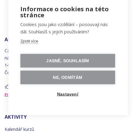
Informace o cookies na této
stránce
Cookies jsou jako vzdělání – posouvají nás
dál. Souhlasíš s jejich používáním?
ADRESA
Zjistit více
Czechitas, z.ú.
náměstí
Bratří
Synků 1748/17
JASNĚ, SOUHLASÍM
140 00 Praha 4 - Nusle
Česká republika
NE, ODMÍTÁM
IČO 22834958 | DIČ CZ22834958
info@czechitas.cz
Nastavení
AKTIVITY
Kalendář kurzů