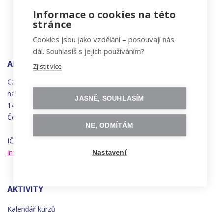
Informace o cookies na této
stránce
Cookies jsou jako vzdělání – posouvají nás
dál. Souhlasíš s jejich používáním?
ADRESA
Zjistit více
Czechitas, z.ú.
náměstí
Bratří
Synků 1748/17
JASNĚ, SOUHLASÍM
140 00 Praha 4 - Nusle
Česká republika
NE, ODMÍTÁM
IČO 22834958 | DIČ CZ22834958
info@czechitas.cz
Nastavení
AKTIVITY
Kalendář kurzů