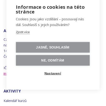
Informace o cookies na této
stránce
Cookies jsou jako vzdělání – posouvají nás
dál. Souhlasíš s jejich používáním?
ADRESA
Zjistit více
Czechitas, z.ú.
náměstí
Bratří
Synků 1748/17
JASNĚ, SOUHLASÍM
140 00 Praha 4 - Nusle
Česká republika
NE, ODMÍTÁM
IČO 22834958 | DIČ CZ22834958
info@czechitas.cz
Nastavení
AKTIVITY
Kalendář kurzů