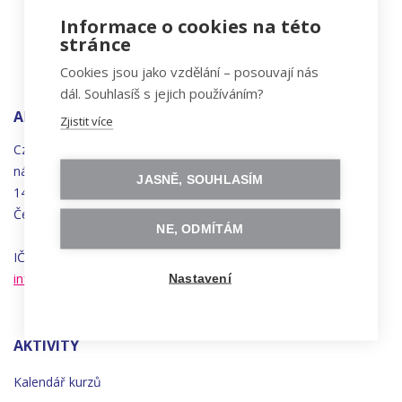
Informace o cookies na této
stránce
Cookies jsou jako vzdělání – posouvají nás
dál. Souhlasíš s jejich používáním?
ADRESA
Zjistit více
Czechitas, z.ú.
náměstí
Bratří
Synků 1748/17
JASNĚ, SOUHLASÍM
140 00 Praha 4 - Nusle
Česká republika
NE, ODMÍTÁM
IČO 22834958 | DIČ CZ22834958
info@czechitas.cz
Nastavení
AKTIVITY
Kalendář kurzů