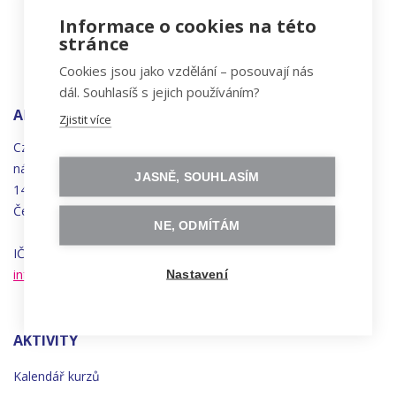
Informace o cookies na této
stránce
Cookies jsou jako vzdělání – posouvají nás
dál. Souhlasíš s jejich používáním?
ADRESA
Zjistit více
Czechitas, z.ú.
náměstí
Bratří
Synků 1748/17
JASNĚ, SOUHLASÍM
140 00 Praha 4 - Nusle
Česká republika
NE, ODMÍTÁM
IČO 22834958 | DIČ CZ22834958
info@czechitas.cz
Nastavení
AKTIVITY
Kalendář kurzů