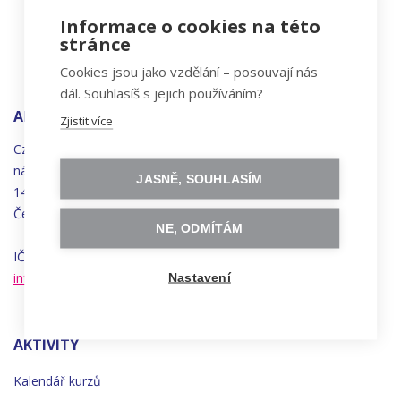
Informace o cookies na této
stránce
Cookies jsou jako vzdělání – posouvají nás
dál. Souhlasíš s jejich používáním?
ADRESA
Zjistit více
Czechitas, z.ú.
náměstí
Bratří
Synků 1748/17
JASNĚ, SOUHLASÍM
140 00 Praha 4 - Nusle
Česká republika
NE, ODMÍTÁM
IČO 22834958 | DIČ CZ22834958
info@czechitas.cz
Nastavení
AKTIVITY
Kalendář kurzů