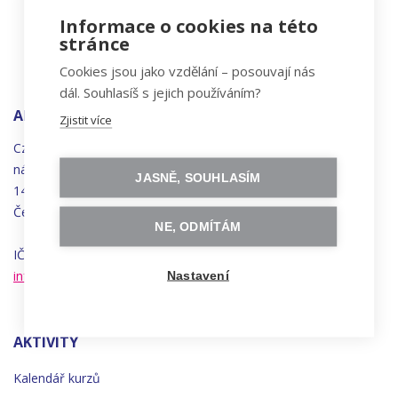
Informace o cookies na této
stránce
Cookies jsou jako vzdělání – posouvají nás
dál. Souhlasíš s jejich používáním?
ADRESA
Zjistit více
Czechitas, z.ú.
náměstí
Bratří
Synků 1748/17
JASNĚ, SOUHLASÍM
140 00 Praha 4 - Nusle
Česká republika
NE, ODMÍTÁM
IČO 22834958 | DIČ CZ22834958
info@czechitas.cz
Nastavení
AKTIVITY
Kalendář kurzů