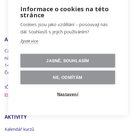
Informace o cookies na této
stránce
Cookies jsou jako vzdělání – posouvají nás
dál. Souhlasíš s jejich používáním?
ADRESA
Zjistit více
Czechitas, z.ú.
náměstí
Bratří
Synků 1748/17
JASNĚ, SOUHLASÍM
140 00 Praha 4 - Nusle
Česká republika
NE, ODMÍTÁM
IČO 22834958 | DIČ CZ22834958
info@czechitas.cz
Nastavení
AKTIVITY
Kalendář kurzů