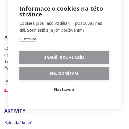
Informace o cookies na této
stránce
Cookies jsou jako vzdělání – posouvají nás
dál. Souhlasíš s jejich používáním?
ADRESA
Zjistit více
Czechitas, z.ú.
náměstí
Bratří
Synků 1748/17
JASNĚ, SOUHLASÍM
140 00 Praha 4 - Nusle
Česká republika
NE, ODMÍTÁM
IČO 22834958 | DIČ CZ22834958
info@czechitas.cz
Nastavení
AKTIVITY
Kalendář kurzů