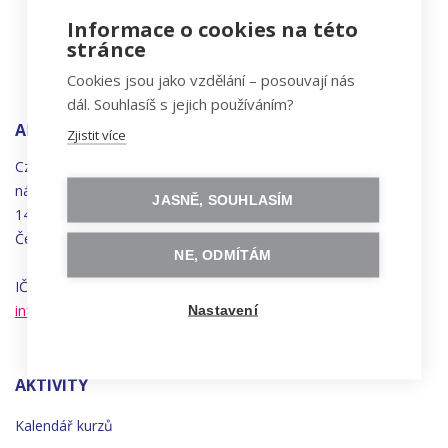
Informace o cookies na této
stránce
Cookies jsou jako vzdělání – posouvají nás
dál. Souhlasíš s jejich používáním?
ADRESA
Zjistit více
Czechitas, z.ú.
náměstí
Bratří
Synků 1748/17
JASNĚ, SOUHLASÍM
140 00 Praha 4 - Nusle
Česká republika
NE, ODMÍTÁM
IČO 22834958 | DIČ CZ22834958
info@czechitas.cz
Nastavení
AKTIVITY
Kalendář kurzů