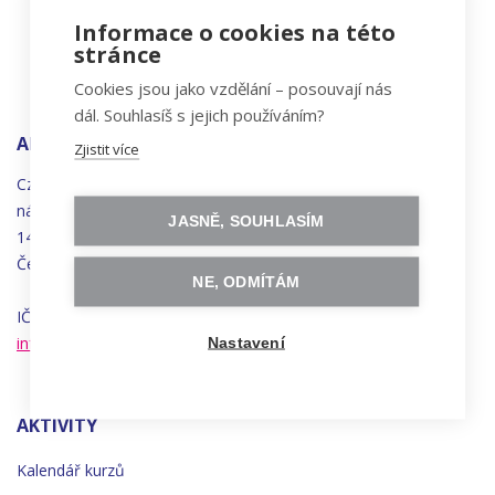
Informace o cookies na této
stránce
Cookies jsou jako vzdělání – posouvají nás
dál. Souhlasíš s jejich používáním?
ADRESA
Zjistit více
Czechitas, z.ú.
náměstí
Bratří
Synků 1748/17
JASNĚ, SOUHLASÍM
140 00 Praha 4 - Nusle
Česká republika
NE, ODMÍTÁM
IČO 22834958 | DIČ CZ22834958
info@czechitas.cz
Nastavení
AKTIVITY
Kalendář kurzů