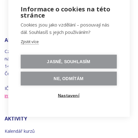
Informace o cookies na této
stránce
Cookies jsou jako vzdělání – posouvají nás
dál. Souhlasíš s jejich používáním?
ADRESA
Zjistit více
Czechitas, z.ú.
náměstí
Bratří
Synků 1748/17
JASNĚ, SOUHLASÍM
140 00 Praha 4 - Nusle
Česká republika
NE, ODMÍTÁM
IČO 22834958 | DIČ CZ22834958
info@czechitas.cz
Nastavení
AKTIVITY
Kalendář kurzů